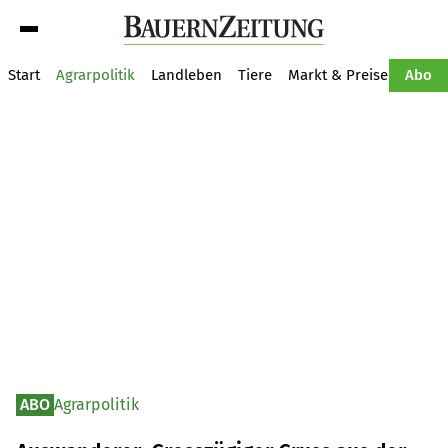
Suche
Start
Agrarpolitik
Landleben
Tiere
Markt & Preise
Pflan
Abo
ABO
Agrarpolitik