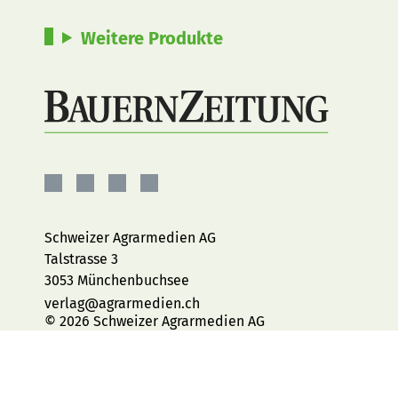
Weitere Produkte
BauernZeitung
BauernZeitung
BauernZeitung
BauernZeitung
auf
auf
auf
auf
Facebook
Instagram
YouTube
LinkedIn
Schweizer Agrarmedien AG
Talstrasse 3
3053 Münchenbuchsee
verlag@agrarmedien.ch
© 2026 Schweizer Agrarmedien AG