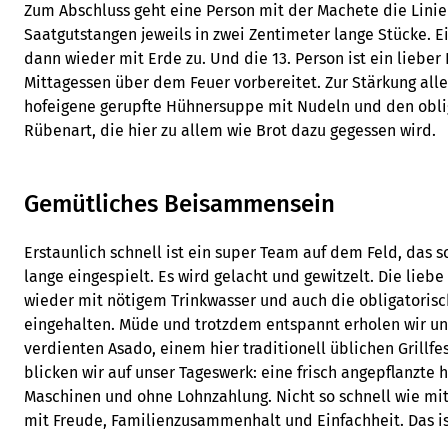
Zum Abschluss geht eine Person mit der Machete die Linie
Saatgutstangen jeweils in zwei Zentimeter lange Stücke. E
dann wieder mit Erde zu. Und die 13. Person ist ein lieber
Mittagessen über dem Feuer vorbereitet. Zur Stärkung aller 
hofeigene gerupfte Hühnersuppe mit Nudeln und den obli
Rübenart, die hier zu allem wie Brot dazu gegessen wird.
Gemütliches Beisammensein
Erstaunlich schnell ist ein super Team auf dem Feld, das s
lange eingespielt. Es wird gelacht und gewitzelt. Die lieb
wieder mit nötigem Trinkwasser und auch die obligatori
eingehalten. Müde und trotzdem entspannt erholen wir un
verdienten Asado, einem hier traditionell üblichen Grillf
blicken wir auf unser Tageswerk: eine frisch angepflanzte 
Maschinen und ohne Lohnzahlung. Nicht so schnell wie mit
mit Freude, Familienzusammenhalt und Einfachheit. Das ist