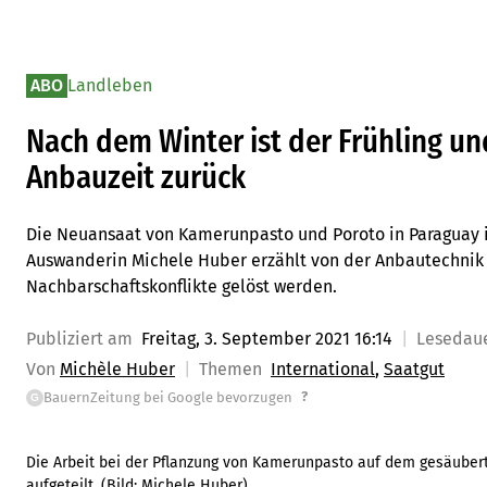
ABO
Landleben
Nach dem Winter ist der Frühling un
Anbauzeit zurück
Die Neuansaat von Kamerunpasto und Poroto in Paraguay ist
Auswanderin Michele Huber erzählt von der Anbautechnik 
Nachbarschaftskonflikte gelöst werden.
Publiziert am
Freitag, 3. September 2021 16:14
Lesedau
Von
Michèle Huber
Themen
International
Saatgut
?
BauernZeitung bei Google bevorzugen
G
Die Arbeit bei der Pflanzung von Kamerunpasto auf dem gesäuberte
aufgeteilt.
(Bild:
Michele Huber
)