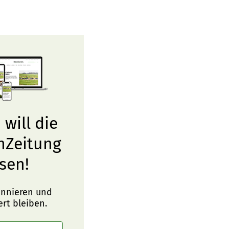
 will die
nZeitung
sen!
onnieren und
ert bleiben.