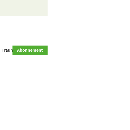
Traumtraktor
Abonnement
Hof-Management
Jahresserie