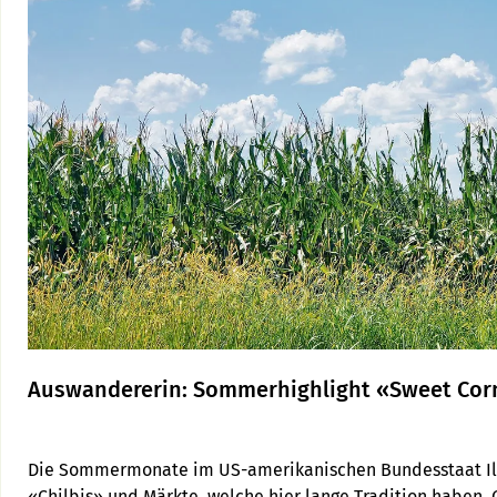
Auswandererin: Sommerhighlight «Sweet Corn
Die Sommermonate im US-amerikanischen Bundesstaat Illi
«Chilbis» und Märkte, welche hier lange Tradition haben. 