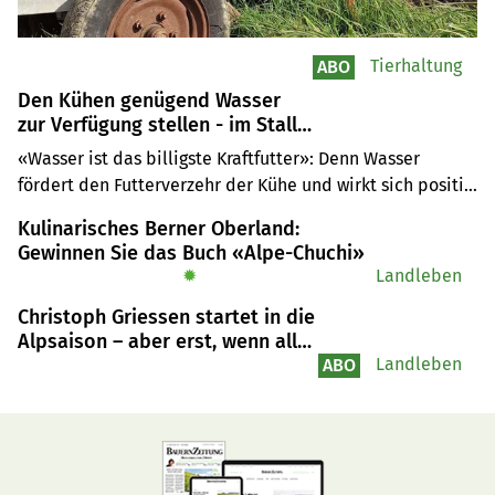
Tierhaltung
ABO
Den Kühen genügend Wasser
zur Verfügung stellen - im Stall
und auf der Weide
«Wasser ist das billigste Kraftfutter»: Denn Wasser 
fördert den Futterverzehr der Kühe und wirkt sich positiv 
auf die Milchleistung aus. Insbesondere bei hohen 
Kulinarisches Berner Oberland:
Temperaturen ist der Wasserbedarf der Rinder gross. 
Gewinnen Sie das Buch «Alpe-Chuchi»
Eine gut durchdachte Wasserversorgung ist daher sowohl 
✹
Landleben
im Stall als auch auf der Weide wichtig.
Christoph Griessen startet in die
Alpsaison – aber erst, wenn alle
Ziegen oben sind
Landleben
ABO