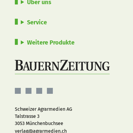
Über uns
Service
Weitere Produkte
BauernZeitung
BauernZeitung
BauernZeitung
BauernZeitung
auf
auf
auf
auf
Facebook
Instagram
YouTube
LinkedIn
Schweizer Agrarmedien AG
Talstrasse 3
3053 Münchenbuchsee
verlag@agrarmedien.ch