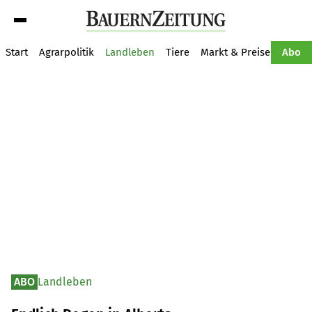
Suche
Start
Agrarpolitik
Landleben
Tiere
Markt & Preise
Pflan
Abo
ABO
Landleben