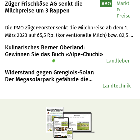
Züger Frischkäse AG senkt die
Markt
ABO
&
Milchpreise um 3 Rappen
Preise
Die PMO Züger-Forster senkt die Milchpreise ab dem 1. 
März 2023 auf 65,5 Rp. (konventionelle Milch) bzw. 82,5 
Rp. (Biomilch). Grund ist der Preiszerfall auf dem 
Kulinarisches Berner Oberland:
europäischen Milchmarkt. Godi Siegfried, Präsident der 
Gewinnen Sie das Buch «Alpe-Chuchi»
PMO, findet die Reduktion im Kontext des Marktumfeldes 
✹
Landleben
verkraftbar.
Widerstand gegen Grengiols-Solar:
Der Megasolarpark gefährde die
Alpwirtschaft
Landtechnik