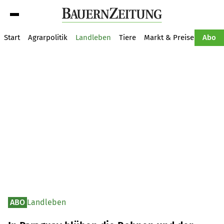
Suche
Start
Agrarpolitik
Landleben
Tiere
Markt & Preise
Pflan
Abo
ABO
Landleben