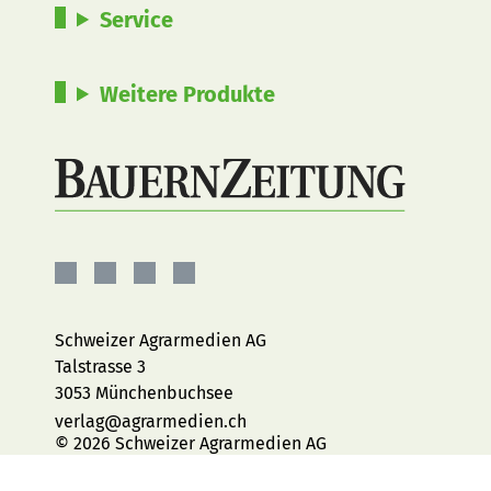
Service
Weitere Produkte
BauernZeitung
BauernZeitung
BauernZeitung
BauernZeitung
auf
auf
auf
auf
Facebook
Instagram
YouTube
LinkedIn
Schweizer Agrarmedien AG
Talstrasse 3
3053 Münchenbuchsee
verlag@agrarmedien.ch
© 2026 Schweizer Agrarmedien AG