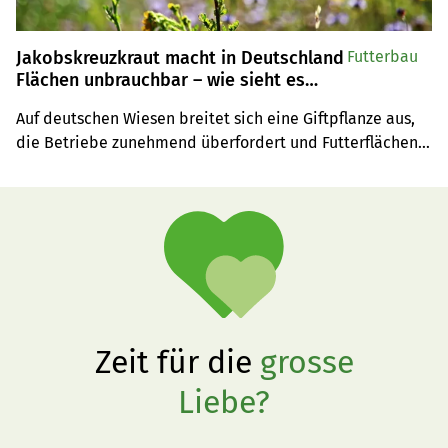
Jakobskreuzkraut macht in Deutschland
Futterbau
Flächen unbrauchbar – wie sieht es
hierzulande aus?
Auf deutschen Wiesen breitet sich eine Giftpflanze aus, 
die Betriebe zunehmend überfordert und Futterflächen 
im Sommer 2026 unbrauchbar macht. In der Schweiz ist 
es noch ruhig – doch wie gut ist das eigentlich 
dokumentiert?
Zeit für die
grosse
Liebe?