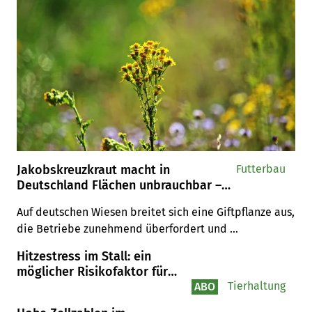
Jakobskreuzkraut macht in
Futterbau
Deutschland Flächen unbrauchbar –
wie sieht es hierzulande aus?
Auf deutschen Wiesen breitet sich eine Giftpflanze aus, 
die Betriebe zunehmend überfordert und 
Futterflächen im Sommer 2026 unbrauchbar macht. In 
Hitzestress im Stall: ein
der Schweiz ist es noch ruhig – doch wie gut ist das 
möglicher Risikofaktor für
eigentlich dokumentiert?
Salmonellen
Tierhaltung
ABO