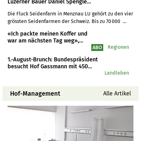
Luzerner Bauer Daniel Spengler
gleichzeitig aufziehen
Die Fluck Seidenfarm in Menznau LU gehört zu den vier 
grössten Seidenfarmen der Schweiz. Bis zu 70 000  
Raupen könnte die Familie Spengeler gleichzeitig 
«Ich packte meinen Koffer und
aufziehen.
war am nächsten Tag weg»,
sagt ein Ex-Landwirt
Regionen
ABO
1.-August-Brunch: Bundespräsident
besucht Hof Gassmann mit 450
Gästen
Landleben
Hof-Management
Alle Artikel