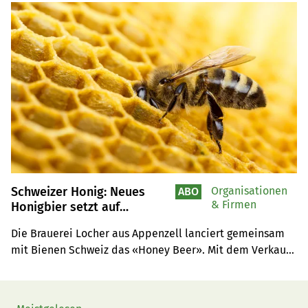
«Alpe-Chuchi – Berner Oberland» vom Weber Verlag.
Schweizer Honig: Neues
Organisationen
ABO
& Firmen
Honigbier setzt auf
regionale Imkerei und
Die Brauerei Locher aus Appenzell lanciert gemeinsam 
Goldsiegel-Qualität
mit Bienen Schweiz das «Honey Beer». Mit dem Verkauf 
sollen bienenfreundliche Projekte gefördert werden.