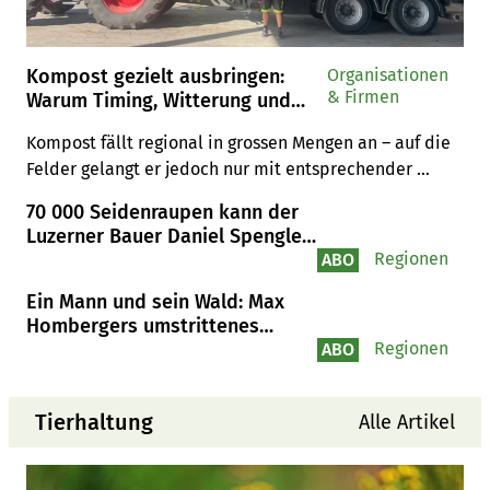
Kompost gezielt ausbringen:
Organisationen
& Firmen
Warum Timing, Witterung und
Logistik entscheidend sind
Kompost fällt regional in grossen Mengen an – auf die 
Felder gelangt er jedoch nur mit entsprechender 
Planung. Timing mit Witterung, Kulturstand und 
70 000 Seidenraupen kann der
befahrbaren Böden entscheidet über Einsatz und 
Luzerner Bauer Daniel Spengler
Nutzen für den Humusaufbau.
gleichzeitig aufziehen
Regionen
ABO
Ein Mann und sein Wald: Max
Hombergers umstrittenes
Projekt in Wetzikon
Regionen
ABO
Tierhaltung
Alle Artikel