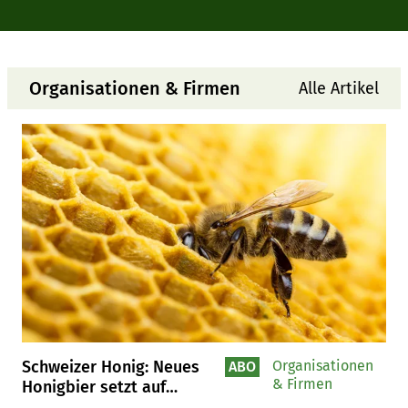
Futterimporte
der
und
Schweiz
Zahlungen
bestätigt
Organisationen & Firmen
Alle Artikel
Schweizer Honig: Neues
Organisationen
ABO
& Firmen
Honigbier setzt auf
regionale Imkerei und