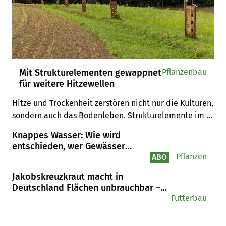
Mit Strukturelementen gewappnet
Pflanzenbau
für weitere Hitzewellen
Hitze und Trockenheit zerstören nicht nur die Kulturen, 
sondern auch das Bodenleben. Strukturelemente im 
Acker können die Umgebung kühlen und feucht halten.
Knappes Wasser: Wie wird
entschieden, wer Gewässer
anzapfen darf?
Pflanzen
ABO
Jakobskreuzkraut macht in
Deutschland Flächen unbrauchbar –
wie sieht es hierzulande aus?
Futterbau