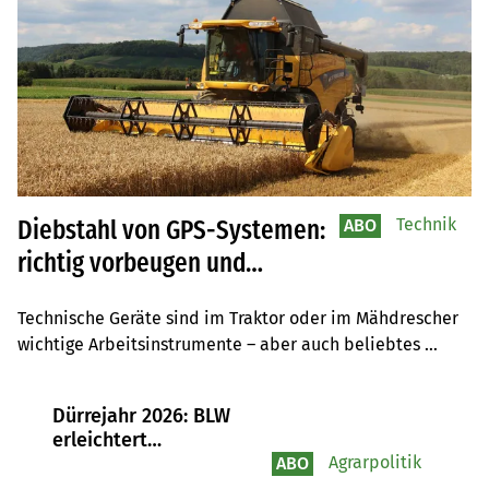
Technik
Diebstahl von GPS-Systemen:
ABO
richtig vorbeugen und
reagieren
Technische Geräte sind im Traktor oder im Mähdrescher 
wichtige Arbeitsinstrumente – aber auch beliebtes 
Diebesgut. Die Abteilung Kriminalprävention der 
Kantonspolizei Aargau gibt Tipps, wie gegen solche 
Dürrejahr 2026: BLW
Diebstähle vorzugehen ist.
erleichtert
Futterimporte und
Agrarpolitik
ABO
Zahlungen