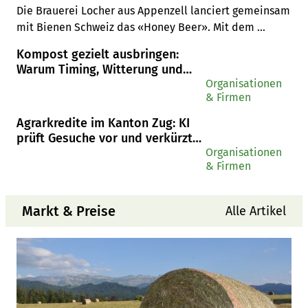
Die Brauerei Locher aus Appenzell lanciert gemeinsam 
Goldsiegel-Qualität
mit Bienen Schweiz das «Honey Beer». Mit dem 
Verkauf sollen bienenfreundliche Projekte gefördert 
Kompost gezielt ausbringen:
werden.
Warum Timing, Witterung und
Logistik entscheidend sind
Organisationen
& Firmen
Agrarkredite im Kanton Zug: KI
prüft Gesuche vor und verkürzt
Wartezeiten
Organisationen
& Firmen
Markt & Preise
Alle Artikel