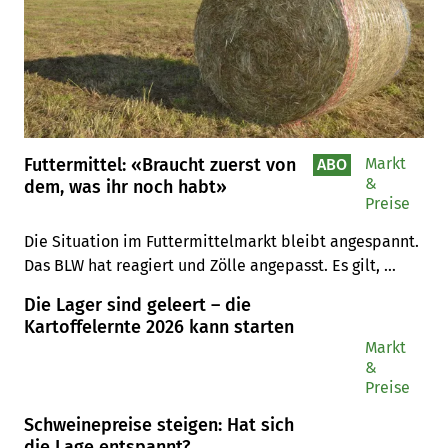
Futtermittel: «Braucht zuerst von
Markt
ABO
&
dem, was ihr noch habt»
Preise
Die Situation im Futtermittelmarkt bleibt angespannt. 
Das BLW hat reagiert und Zölle angepasst. Es gilt, 
einen kühlen Kopf zu bewahren, nicht zu hamstern und 
Die Lager sind geleert – die
auf seriöse Händler zu achten.
Kartoffelernte 2026 kann starten
Markt
&
Preise
Schweinepreise steigen: Hat sich
die Lage entspannt?