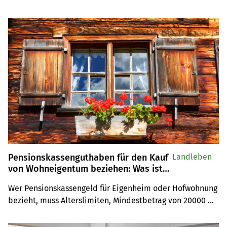
Gewalt» aus. Der Luzerner Bauernverband bietet neu 
eine Futtermittelbörse an. Und auf vielen Alpen in der 
Innerschweiz wird das Wasser knapp.
Pensionskassenguthaben für den Kauf
Landleben
von Wohneigentum beziehen: Was ist
dabei zu beachten?
Wer Pensionskassengeld für Eigenheim oder Hofwohnung 
bezieht, muss Alterslimiten, Mindestbetrag von 20000 
Franken, Fünfjahresfrist, Partnerzustimmung und 
steuerliche Folgen beachten.