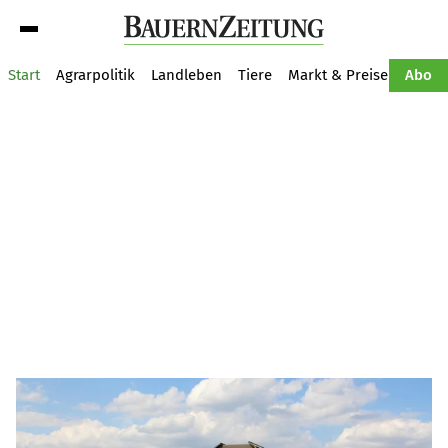
Suche
Start
Agrarpolitik
Landleben
Tiere
Markt & Preise
Pflan
Abo
BauernZeitung
Unsere Artikel