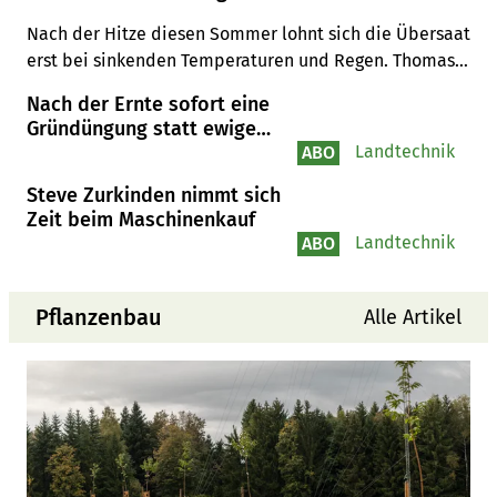
Tagen
Nach der Hitze diesen Sommer lohnt sich die Übersaat 
erst bei sinkenden Temperaturen und Regen. Thomas 
Walthert von der Eric Schweizer AG empfiehlt 
Nach der Ernte sofort eine
passende Mischungen mit tiefwurzelnden Gräsern und 
Gründüngung statt ewige
Klee sowie Schlitzsaat.
Stoppelbearbeitung
Landtechnik
ABO
Steve Zurkinden nimmt sich
Zeit beim Maschinenkauf
Landtechnik
ABO
Pflanzenbau
Alle Artikel