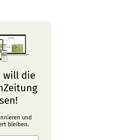
 will die
nZeitung
sen!
onnieren und
ert bleiben.