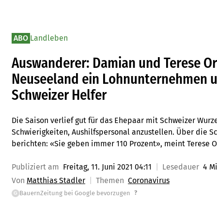
ABO
Landleben
Auswanderer: Damian und Terese Or
Neuseeland ein Lohnunternehmen u
Schweizer Helfer
Die Saison verlief gut für das Ehepaar mit Schweizer Wur
Schwierigkeiten, Aushilfspersonal anzustellen. Über die S
berichten: «Sie geben immer 110 Prozent», meint Terese O
Publiziert am
Freitag, 11. Juni 2021 04:11
Lesedauer
4 M
Von
Matthias Stadler
Themen
Coronavirus
?
BauernZeitung bei Google bevorzugen
G