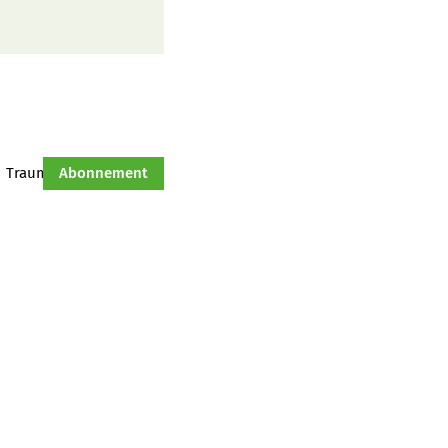
Traumtraktor
Abonnement
Hof-Management
Jahresserie