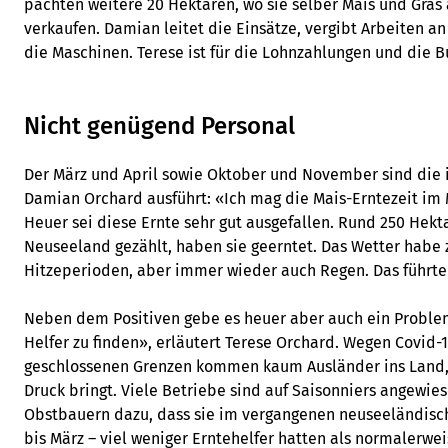
pachten weitere 20 Hektaren, wo sie selber Mais und Gra
verkaufen. Damian leitet die Einsätze, vergibt Arbeiten an 
die Maschinen. Terese ist für die Lohnzahlungen und die B
Nicht genügend Personal
Der März und April sowie Oktober und November sind die 
Damian Orchard ausführt: «Ich mag die Mais-Erntezeit im 
Heuer sei diese Ernte sehr gut ausgefallen. Rund 250 Hekta
Neuseeland gezählt, haben sie geerntet. Das Wetter habe
Hitzeperioden, aber immer wieder auch Regen. Das führt
Neben dem Positiven gebe es heuer aber auch ein Probl
Helfer zu finden», erläutert Terese Orchard. Wegen Covid-
geschlossenen Grenzen kommen kaum Ausländer ins Land, 
Druck bringt. Viele Betriebe sind auf Saisonniers angewies
Obstbauern dazu, dass sie im vergangenen neuseeländis
bis März – viel weniger Erntehelfer hatten als normalerweis