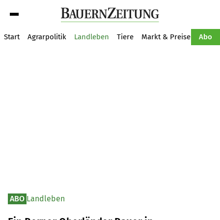
Suche
Start
Agrarpolitik
Landleben
Tiere
Markt & Preise
Pflan
Abo
ABO
Landleben