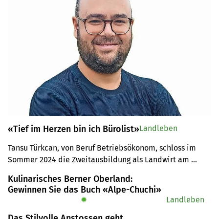
«Tief im Herzen bin ich Bürolist»
Landleben
Tansu Türkcan, von Beruf Betriebsökonom, schloss im 
Sommer 2024 die Zweitausbildung als Landwirt am 
Strickhof ab. Zusammen mit seiner Frau Andrea Hallauer 
Kulinarisches Berner Oberland:
bewirtschaftet er einen Betrieb in Wilchingen.
Gewinnen Sie das Buch «Alpe-Chuchi»
✹
Landleben
Das Stilvolle Anstossen geht