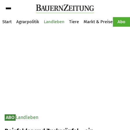
Suche
Start
Agrarpolitik
Landleben
Tiere
Markt & Preise
Pflan
Abo
ABO
Landleben