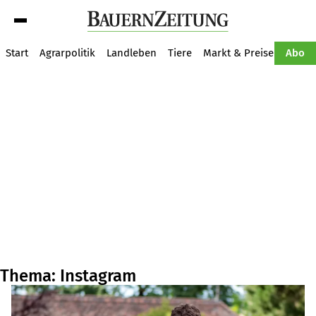
Suche
Start
Agrarpolitik
Landleben
Tiere
Markt & Preise
Pflan
Abo
Thema: Instagram