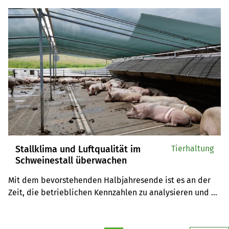
Landwirtinnen und Landwirte in jedem Fall genügend 
trinken. Idealerweise isotonische Getränke – diese sind 
ganz einfach selbst herzustellen.
Stallklima und Luftqualität im
Tierhaltung
Schweinestall überwachen
Mit dem bevorstehenden Halbjahresende ist es an der 
Zeit, die betrieblichen Kennzahlen zu analysieren und 
gezielte Massnahmen für das Stallklima zu ergreifen. 
Besonders im Abferkelstall ist die Berücksichtigung der 