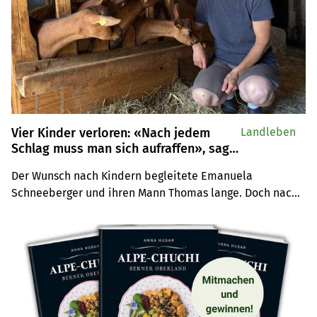
Vier Kinder verloren: «Nach jedem
Landleben
Schlag muss man sich aufraffen», sagt
Bäuerin Emanuela Schneeberger
Der Wunsch nach Kindern begleitete Emanuela 
Schneeberger und ihren Mann Thomas lange. Doch nach 
vier Kindsverlusten während der Schwangerschaft 
entschieden sie, die Familienplanung abzuschliessen. 
Offen spricht die Bäuerin aus Täuffelen BE über 
Abschiedsrituale, das Weiterleben nach dem 
Unfassbaren und erzählt, wie sie auf dem Hof neuen Sinn 
gefunden hat.