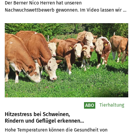
Der Berner Nico Herren hat unseren 
2026»
Nachwuchswettbewerb gewonnen. Im Video lassen wir 
nicht nur die Preisverleihung Revue passieren, sondern 
fühlen dem frischgebackenen Sieger auch mit ein paar 
Fragen auf den Zahn.
Tierhaltung
ABO
Hitzestress bei Schweinen,
Rindern und Geflügel erkennen
und verhindern
Hohe Temperaturen können die Gesundheit von 