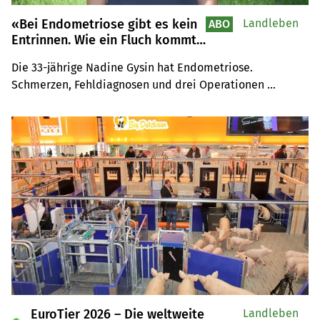
«Bei Endometriose gibt es kein
Landleben
ABO
Entrinnen. Wie ein Fluch kommt
sie immer wieder»
Die 33-jährige Nadine Gysin hat Endometriose. 
Schmerzen, Fehldiagnosen und drei Operationen 
gehören zu ihrer Realität. Die chronische, unheilbare 
Krankheit betrifft eine von zehn Frauen. Damit 
klarzukommen, sei eine Lebensaufgabe.
EuroTier 2026 – Die weltweite
Landleben