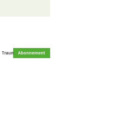
Traumtraktor
Abonnement
Hof-Management
Jahresserie