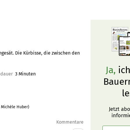
gesät. Die Kürbisse, die zwischen den
Ja,
ich
edauer
3 Minuten
Bauer
le
:
Michèle Huber
)
Jetzt ab
informi
Kommentare