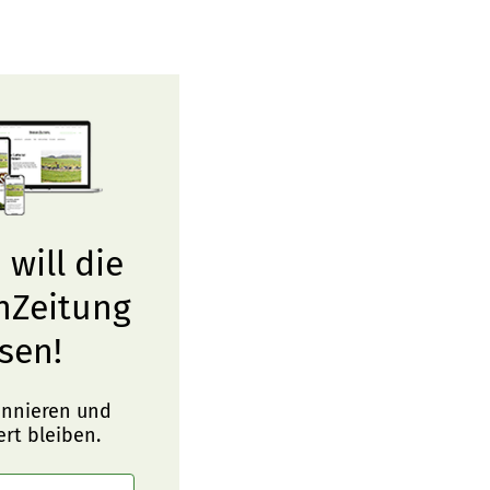
 will die
nZeitung
sen!
onnieren und
ert bleiben.