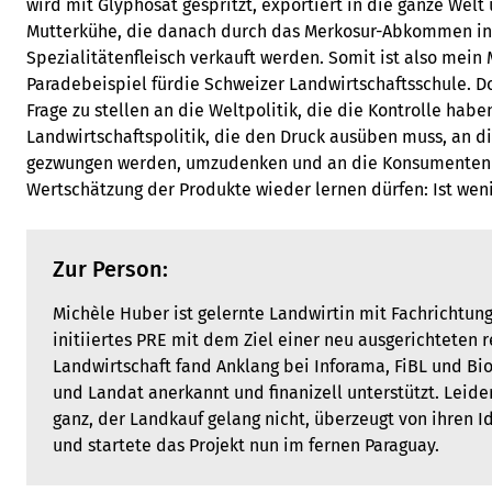
wird mit Glyphosat gespritzt, exportiert in die ganze Welt 
Mutterkühe, die danach durch das Merkosur-Abkommen in 
Spezialitätenfleisch verkauft werden. Somit ist also mein 
Paradebeispiel fürdie Schweizer Landwirtschaftsschule. Do
Frage zu stellen an die Weltpolitik, die die Kontrolle habe
Landwirtschaftspolitik, die den Druck ausüben muss, an d
gezwungen werden, umzudenken und an die Konsumenten 
Wertschätzung der Produkte wieder lernen dürfen: Ist wen
Zur Person:
Michèle Huber ist gelernte Landwirtin mit Fachrichtung
initiiertes PRE mit dem Ziel einer neu ausgerichteten 
Landwirtschaft fand Anklang bei Inforama, FiBL und 
und Landat anerkannt und finanizell unterstützt. Leide
ganz, der Landkauf gelang nicht, überzeugt von ihren I
und startete das Projekt nun im fernen Paraguay.