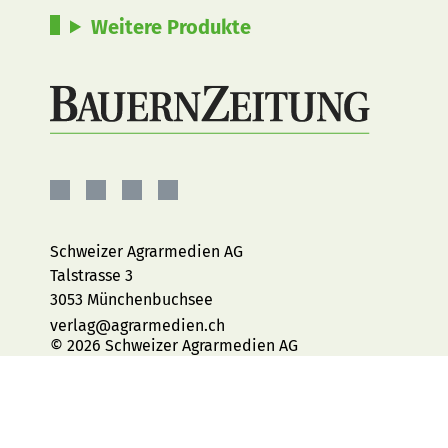
Weitere Produkte
BauernZeitung
BauernZeitung
BauernZeitung
BauernZeitung
auf
auf
auf
auf
Facebook
Instagram
YouTube
LinkedIn
Schweizer Agrarmedien AG
Talstrasse 3
3053 Münchenbuchsee
verlag@agrarmedien.ch
© 2026 Schweizer Agrarmedien AG