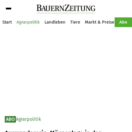
Suche
Start
Agrarpolitik
Landleben
Tiere
Markt & Preise
Pflan
Abo
ABO
Agrarpolitik