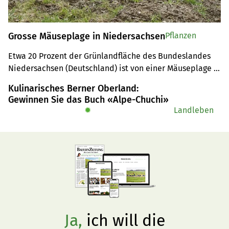
Grosse Mäuseplage in Niedersachsen
Pflanzen
Etwa 20 Prozent der Grünlandfläche des Bundeslandes 
Niedersachsen (Deutschland) ist von einer Mäuseplage 
betroffen. Behörden und Verbände versuchen mit den 
Kulinarisches Berner Oberland:
Landwirten Lösungen zu finden.
Gewinnen Sie das Buch «Alpe-Chuchi»
✹
Landleben
Ja,
ich will die