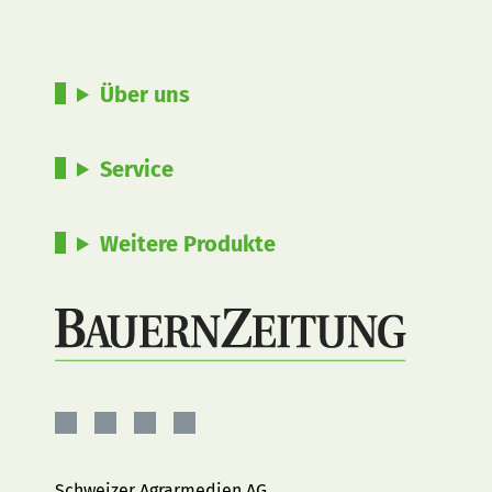
Über uns
Service
Weitere Produkte
BauernZeitung
BauernZeitung
BauernZeitung
BauernZeitung
auf
auf
auf
auf
Facebook
Instagram
YouTube
LinkedIn
Schweizer Agrarmedien AG