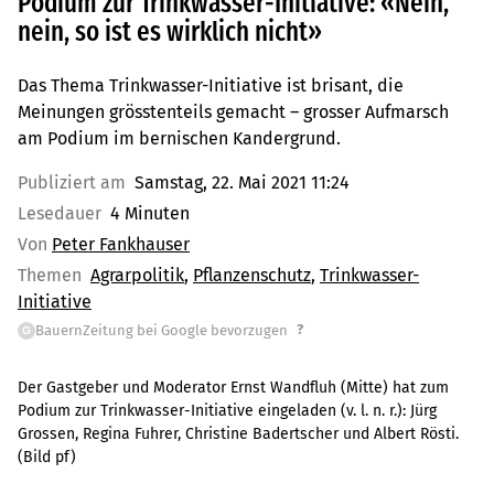
Podium zur Trinkwasser-Initiative: «Nein,
nein, so ist es wirklich nicht»
Das Thema Trinkwasser-Initiative ist brisant, die
Meinungen grösstenteils gemacht – grosser Aufmarsch
am Podium im bernischen Kandergrund.
Publiziert am
Samstag, 22. Mai 2021 11:24
Lesedauer
4 Minuten
Von
Peter Fankhauser
Themen
Agrarpolitik
Pflanzenschutz
Trinkwasser-
Initiative
?
BauernZeitung bei Google bevorzugen
G
Der Gastgeber und Moderator Ernst Wandfluh (Mitte) hat zum
Podium zur Trinkwasser-Initiative eingeladen (v. l. n. r.): Jürg
Grossen, Regina Fuhrer, Christine Badertscher und Albert Rösti.
(Bild pf)