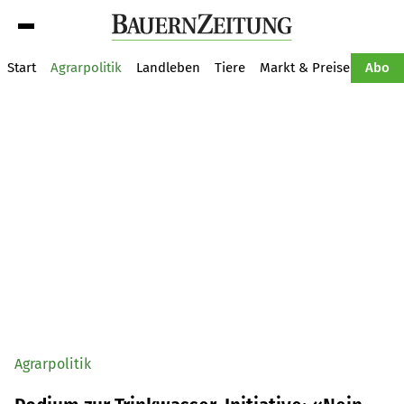
Suche
Start
Agrarpolitik
Landleben
Tiere
Markt & Preise
Pflan
Abo
Agrarpolitik