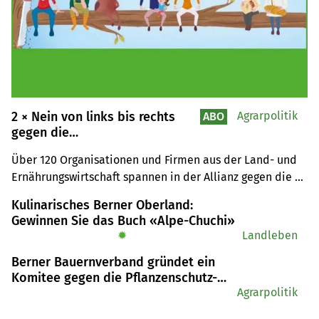
2 × Nein von links bis rechts
Agrarpolitik
ABO
gegen die
Pflanzenschutzinitiativen
Über 120 Organisationen und Firmen aus der Land- und 
Ernährungswirtschaft spannen in der Allianz gegen die 
Trinkwasser-Initiative und die Pestizidverbots-Initiative 
Kulinarisches Berner Oberland:
zusammen. Die Bio Suisse gehört nicht dazu und macht 
Gewinnen Sie das Buch «Alpe-Chuchi»
dies deutlich.
✹
Landleben
Berner Bauernverband gründet ein
Komitee gegen die Pflanzenschutz-
Initiativen
Agrarpolitik