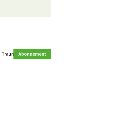
Traumtraktor
Abonnement
Hof-Management
Jahresserie