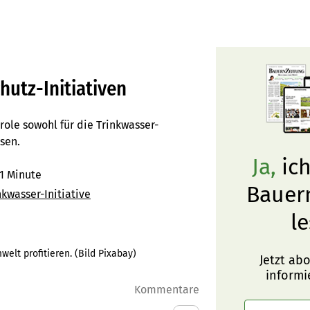
hutz-Initiativen
role sowohl für die Trinkwasser-
ssen.
Ja,
ich
1 Minute
Bauer
nkwasser-Initiative
le
elt profitieren. (Bild Pixabay)
Jetzt ab
informi
Kommentare