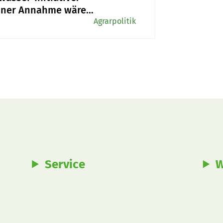
einer Annahme wäre
ss mit der
Agrarpolitik
eizer
erproduktion
Service
W