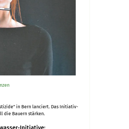
anzen
zide" in Bern lanciert. Das Initiativ-
Komitee betont die vielen Chancen für die Schweiz und will die Bauern stärken.  
wasser-Initiative: