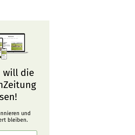
 will die
nZeitung
sen!
onnieren und
ert bleiben.