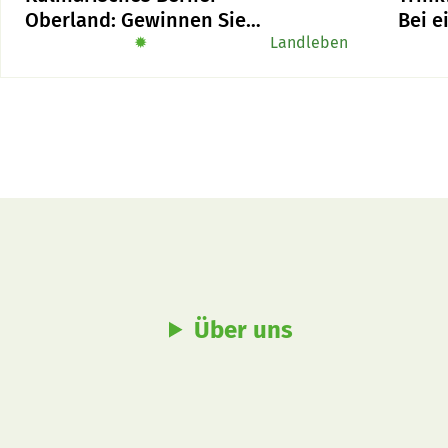
Oberland: Gewinnen Sie
Bei 
das Buch «Alpe-Chuchi»
✹
Landleben
Schlu
Schw
Zuck
Über uns