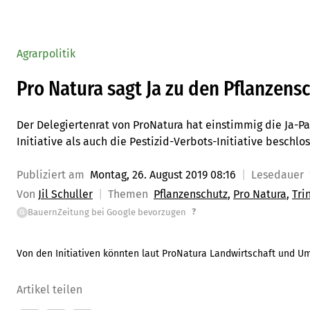
Agrarpolitik
Pro Natura sagt Ja zu den Pflanzensc
Der Delegiertenrat von ProNatura hat einstimmig die Ja-Pa
Initiative als auch die Pestizid-Verbots-Initiative beschlo
Publiziert am
Montag, 26. August 2019 08:16
Lesedauer
Von
Jil Schuller
Themen
Pflanzenschutz
Pro Natura
Tri
?
BauernZeitung bei Google bevorzugen
G
Von den Initiativen könnten laut ProNatura Landwirtschaft und Umw
Artikel teilen