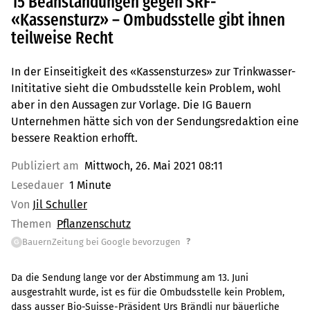
15 Beanstandungen gegen SRF-
«Kassensturz» – Ombudsstelle gibt ihnen
teilweise Recht
In der Einseitigkeit des «Kassensturzes» zur Trinkwasser-
Inititative sieht die Ombudsstelle kein Problem, wohl
aber in den Aussagen zur Vorlage. Die IG Bauern
Unternehmen hätte sich von der Sendungsredaktion eine
bessere Reaktion erhofft.
Publiziert am
Mittwoch, 26. Mai 2021 08:11
Lesedauer
1 Minute
Von
Jil Schuller
Themen
Pflanzenschutz
?
BauernZeitung bei Google bevorzugen
G
Da die Sendung lange vor der Abstimmung am 13. Juni
ausgestrahlt wurde, ist es für die Ombudsstelle kein Problem,
dass ausser Bio-Suisse-Präsident Urs Brändli nur bäuerliche