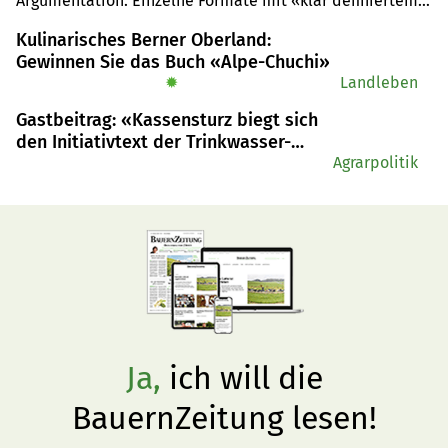
Argumentation. Einzelne Formate mit «klar definiertem, 
anwaltschaftlichem Fokus» seien erlaubt. Der SBV zieht 
Kulinarisches Berner Oberland:
die Sache nicht weiter.
Gewinnen Sie das Buch «Alpe-Chuchi»
✹
Landleben
Gastbeitrag: «Kassensturz biegt sich
den Initiativtext der Trinkwasser-
Initiative zurecht»
Agrarpolitik
Ja,
ich will die
BauernZeitung lesen!