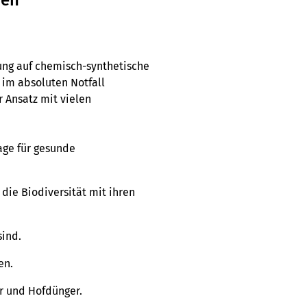
hen"
ung auf chemisch-synthetische
im absoluten Notfall
r Ansatz mit vielen
age für gesunde
 die Biodiversität mit ihren
sind.
en.
r und Hofdünger.