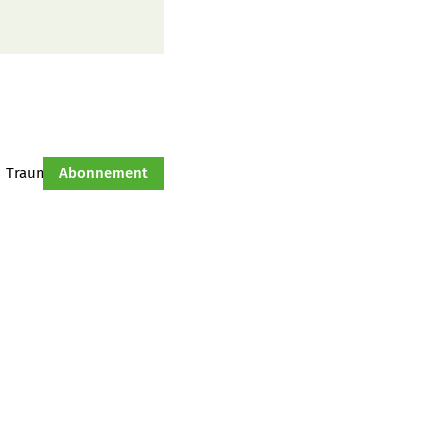
Traumtraktor
Abonnement
Hof-Management
Jahresserie