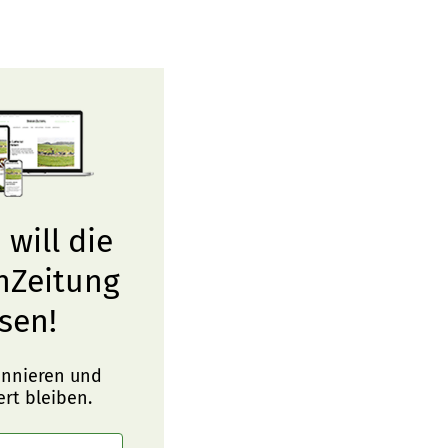
 will die
nZeitung
sen!
onnieren und
ert bleiben.