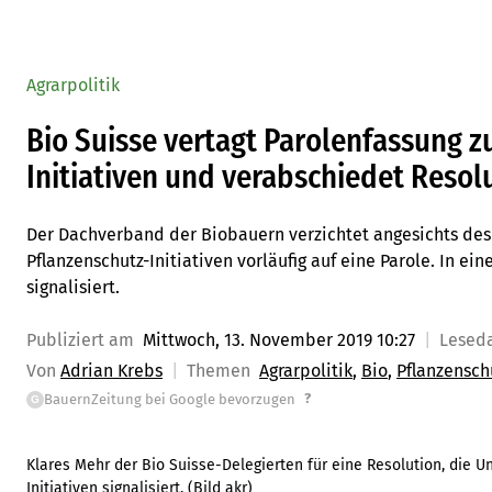
Agrarpolitik
Bio Suisse vertagt Parolenfassung z
Initiativen und verabschiedet Resol
Der Dachverband der Biobauern verzichtet angesichts des 
Pflanzenschutz-Initiativen vorläufig auf eine Parole. In ei
signalisiert.
Publiziert am
Mittwoch, 13. November 2019 10:27
Lesed
Von
Adrian Krebs
Themen
Agrarpolitik
Bio
Pflanzensch
?
BauernZeitung bei Google bevorzugen
G
Klares Mehr der Bio Suisse-Delegierten für eine Resolution, die U
Initiativen signalisiert. (Bild akr)