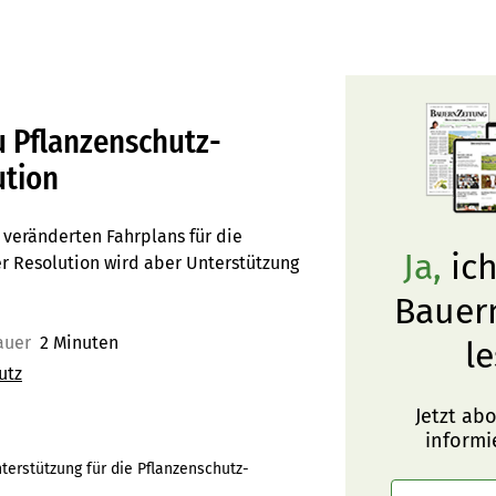
u Pflanzenschutz-
ution
veränderten Fahrplans für die
Ja,
ich
ner Resolution wird aber Unterstützung
Bauer
auer
2 Minuten
le
utz
Jetzt ab
informi
nterstützung für die Pflanzenschutz-