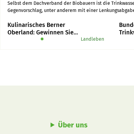
Selbst dem Dachverband der Biobauern ist die Trinkwasser-I
Gegenvorschlag, unter anderem mit einer Lenkungsabgab
im Sömmerungsgebiet. 
Kulinarisches Berner
Bunde
Oberland: Gewinnen Sie
Trink
das Buch «Alpe-Chuchi»
✹
Landleben
Über uns