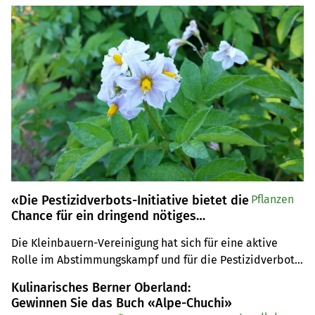
«Die Pestizidverbots-Initiative bietet die
Pflanzen
Chance für ein dringend nötiges
Umdenken»
Die Kleinbauern-Vereinigung hat sich für eine aktive 
Rolle im Abstimmungskampf und für die Pestizidverbots-
Initiative entschieden. In einem Webinar erklärte VKMB-
Kulinarisches Berner Oberland:
Präsidentin Regina Fuhrer anhand ihrer eigenen 
Gewinnen Sie das Buch «Alpe-Chuchi»
Erfahrungen als Bäuerin, warum die Vorlage umsetzbar 