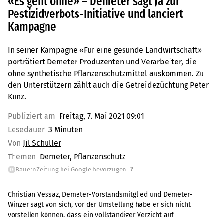
«Es geht ohne» – Demeter sagt Ja zur
Pestizidverbots-Initiative und lanciert
Kampagne
In seiner Kampagne «Für eine gesunde Landwirtschaft»
porträtiert Demeter Produzenten und Verarbeiter, die
ohne synthetische Pflanzenschutzmittel auskommen. Zu
den Unterstützern zählt auch die Getreidezüchtung Peter
Kunz.
Publiziert am
Freitag, 7. Mai 2021 09:01
Lesedauer
3 Minuten
Von
Jil Schuller
Themen
Demeter
Pflanzenschutz
?
BauernZeitung bei Google bevorzugen
G
Christian Vessaz, Demeter-Vorstandsmitglied und Demeter-
Winzer sagt von sich, vor der Umstellung habe er sich nicht
vorstellen können, dass ein vollständiger Verzicht auf