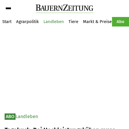
Suche
Start
Agrarpolitik
Landleben
Tiere
Markt & Preise
Pflan
Abo
ABO
Landleben