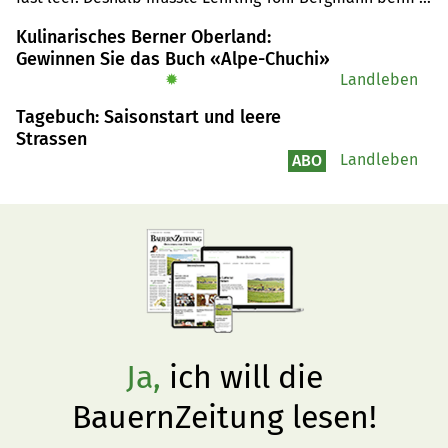
Nachfüllen helfen. Das grosse Holzen konnte aber erst 
Kulinarisches Berner Oberland:
mit Verspätung beginnen.
Gewinnen Sie das Buch «Alpe-Chuchi»
✹
Landleben
Tagebuch: Saisonstart und leere
Strassen
Landleben
ABO
Ja,
ich will die
BauernZeitung lesen!