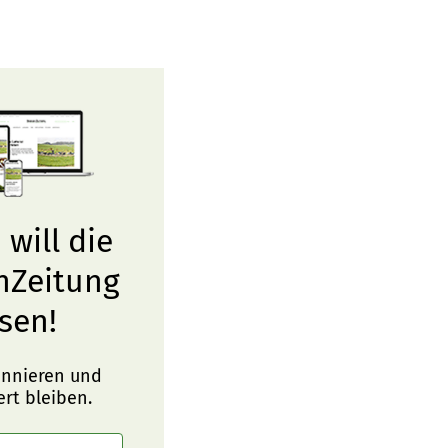
 will die
nZeitung
sen!
onnieren und
ert bleiben.