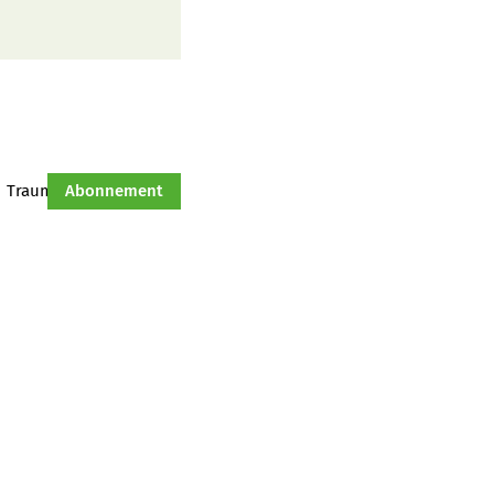
Traumtraktor
Abonnement
Hof-Management
Jahresserie