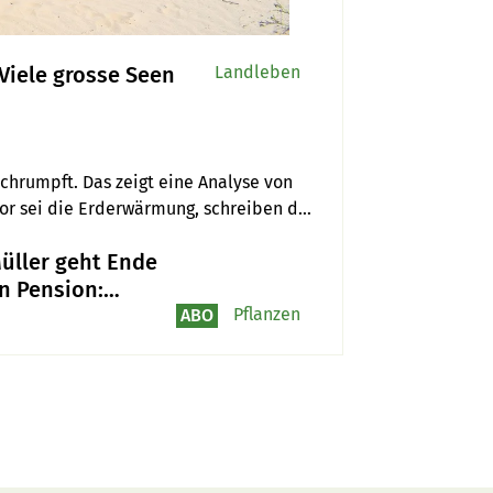
Viele grosse Seen
Landleben
chrumpft. Das zeigt eine Analyse von 
tor sei die Erderwärmung, schreiben die 
üller geht Ende
in Pension:
leicht schreibe
Pflanzen
ABO
in Birnenbuch»