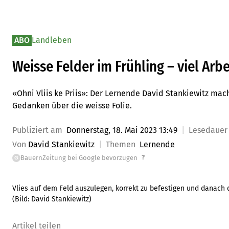
ABO
Landleben
Weisse Felder im Frühling – viel Arbe
«Ohni Vliis ke Priis»: Der Lernende David Stankiewitz mac
Gedanken über die weisse Folie.
Publiziert am
Donnerstag, 18. Mai 2023 13:49
Lesedaue
Von
David Stankiewitz
Themen
Lernende
?
BauernZeitung bei Google bevorzugen
G
Vlies auf dem Feld auszulegen, korrekt zu befestigen und danach die
(Bild:
David Stankiewitz
)
Artikel teilen