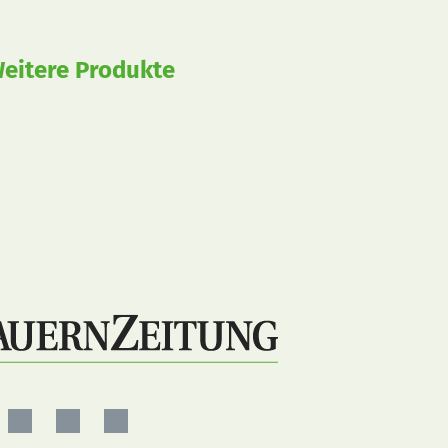
eitere Produkte
ernZeitung
BauernZeitung
BauernZeitung
BauernZeitung