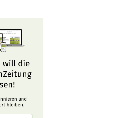
 will die
nZeitung
sen!
onnieren und
ert bleiben.