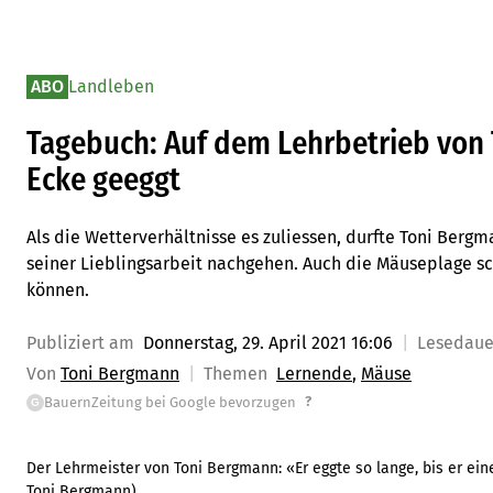
ABO
Landleben
Tagebuch: Auf dem Lehrbetrieb von
Ecke geeggt
Als die Wetterverhältnisse es zuliessen, durfte Toni Berg
seiner Lieblingsarbeit nachgehen. Auch die Mäuseplage sc
können.
Publiziert am
Donnerstag, 29. April 2021 16:06
Lesedau
Von
Toni Bergmann
Themen
Lernende
Mäuse
?
BauernZeitung bei Google bevorzugen
G
Der Lehrmeister von Toni Bergmann: «Er eggte so lange, bis er eine
Toni Bergmann)