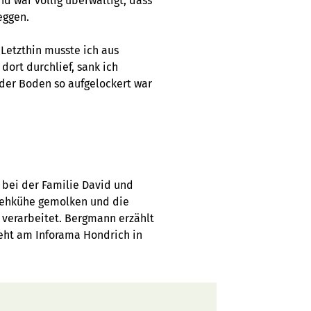
nd war völlig überwältigt, dass
eggen.
Letzthin musste ich aus
dort durchlief, sank ich
der Boden so aufgelockert war
r bei der Familie David und
viehkühe gemolken und die
 verarbeitet. Bergmann erzählt
geht am Inforama Hondrich in