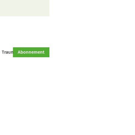
Traumtraktor
Abonnement
Hof-Management
Jahresserie