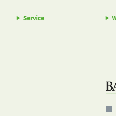
Service
W
Bau