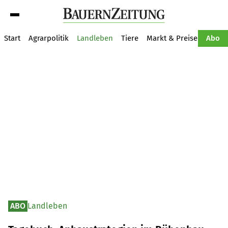
Suche
Start
Agrarpolitik
Landleben
Tiere
Markt & Preise
Pflan
Abo
ABO
Landleben