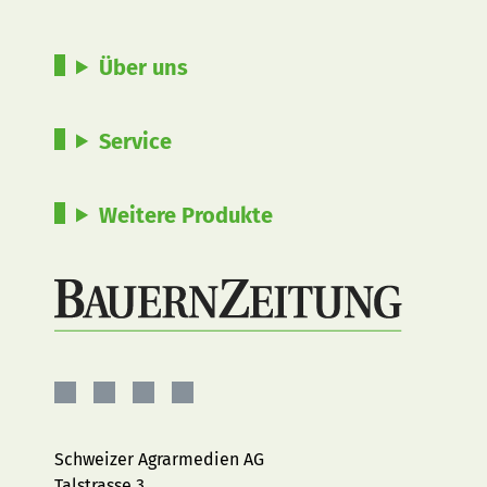
Über uns
Service
Weitere Produkte
BauernZeitung
BauernZeitung
BauernZeitung
BauernZeitung
auf
auf
auf
auf
Facebook
Instagram
YouTube
LinkedIn
Schweizer Agrarmedien AG
Talstrasse 3