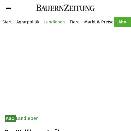
Suche
Start
Agrarpolitik
Landleben
Tiere
Markt & Preise
Pflan
Abo
ABO
Landleben