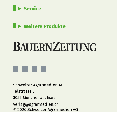
Service
Weitere Produkte
BauernZeitung
BauernZeitung
BauernZeitung
BauernZeitung
auf
auf
auf
auf
Facebook
Instagram
YouTube
LinkedIn
Schweizer Agrarmedien AG
Talstrasse 3
3053 Münchenbuchsee
verlag@agrarmedien.ch
© 2026 Schweizer Agrarmedien AG