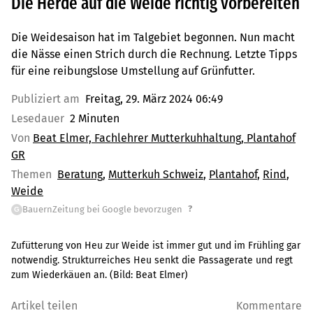
Die Herde auf die Weide richtig vorbereiten
Die Weidesaison hat im Talgebiet begonnen. Nun macht
die Nässe einen Strich durch die Rechnung. Letzte Tipps
für eine reibungslose Umstellung auf Grünfutter.
Publiziert am
Freitag, 29. März 2024 06:49
Lesedauer
2 Minuten
Von
Beat Elmer, Fachlehrer Mutterkuhhaltung, Plantahof
GR
Themen
Beratung
Mutterkuh Schweiz
Plantahof
Rind
Weide
?
BauernZeitung bei Google bevorzugen
G
Zufütterung von Heu zur Weide ist immer gut und im Frühling gar
notwendig. Strukturreiches Heu senkt die Passagerate und regt
zum Wiederkäuen an.
(Bild:
Beat Elmer
)
Artikel teilen
Kommentare