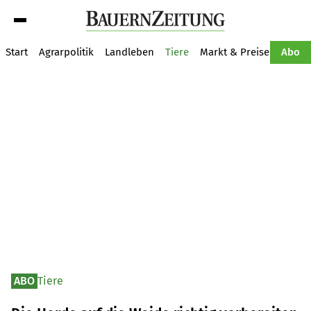
Suche
Start
Agrarpolitik
Landleben
Tiere
Markt & Preise
Pflan
Abo
ABO
Tiere