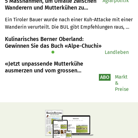
5 Massnahmen, um Unfälle zwischen
Agrarpolitik
Wanderern und Mutterkühen zu
vermeiden
Ein Tiroler Bauer wurde nach einer Kuh-Attacke mit einer 
Wanderin verurteilt. Die BUL gibt Empfehlungen raus, 
wie ein Zusammenstoss zwischen Kuh und Wanderer 
Kulinarisches Berner Oberland:
hierzulande verhindert werden könnte. 
Gewinnen Sie das Buch «Alpe-Chuchi»
✹
Landleben
«Jetzt unpassende Mutterkühe
ausmerzen und vom grossen
Angebot profitieren»
Markt
ABO
&
Preise