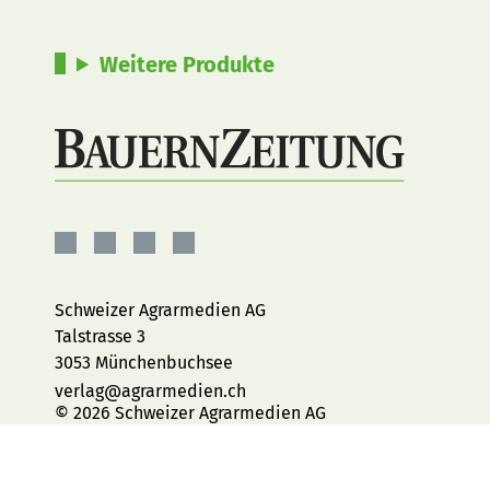
Weitere Produkte
BauernZeitung
BauernZeitung
BauernZeitung
BauernZeitung
auf
auf
auf
auf
Facebook
Instagram
YouTube
LinkedIn
Schweizer Agrarmedien AG
Talstrasse 3
3053 Münchenbuchsee
verlag@agrarmedien.ch
© 2026 Schweizer Agrarmedien AG