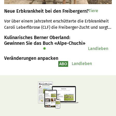
Neue Erbkrankheit bei den Freibergern?
Tiere
Vor über einem Jahrzehnt erschütterte die Erbkrankheit 
Caroli Leberfibrose (CLF) die Freiberger-Zucht und sorgte 
für grosse Besorgnis. Nun scheint eine bislang 
Kulinarisches Berner Oberland:
unbekannte Erbkrankheit für den Tod mehrerer 
Gewinnen Sie das Buch «Alpe-Chuchi»
Freiberger-Fohlen verantwortlich zu sein.
✹
Landleben
Veränderungen anpacken
Landleben
ABO