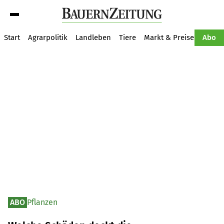
Suche
Start
Agrarpolitik
Landleben
Tiere
Markt & Preise
Pflan
Abo
ABO
Pflanzen