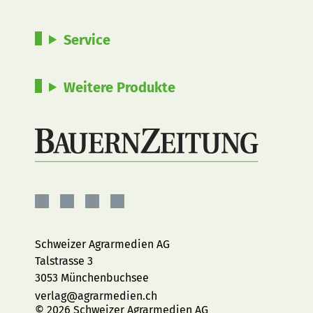
Service
Weitere Produkte
BauernZeitung
BauernZeitung
BauernZeitung
BauernZeitung
auf
auf
auf
auf
Facebook
Instagram
YouTube
LinkedIn
Schweizer Agrarmedien AG
Talstrasse 3
3053 Münchenbuchsee
verlag@agrarmedien.ch
© 2026 Schweizer Agrarmedien AG