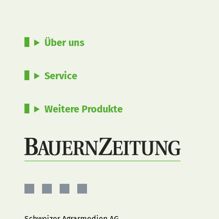
Über uns
Service
Weitere Produkte
BauernZeitung
BauernZeitung
BauernZeitung
BauernZeitung
auf
auf
auf
auf
Facebook
Instagram
YouTube
LinkedIn
Schweizer Agrarmedien AG