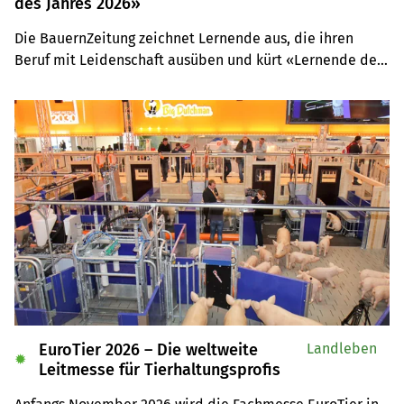
des Jahres 2026»
Die BauernZeitung zeichnet Lernende aus, die ihren 
Beruf mit Leidenschaft ausüben und kürt «Lernende des 
Jahres 2026». Den Teilnehmenden winken Preisgelder 
von bis zu 1500 Franken sowie zusätzliche Gutscheine im 
Gesamtwert von bis zu 1100 Franken. Bewerbungsschluss 
ist der 11. März 2026.
EuroTier 2026 – Die weltweite
Landleben
✹
Leitmesse für Tierhaltungsprofis