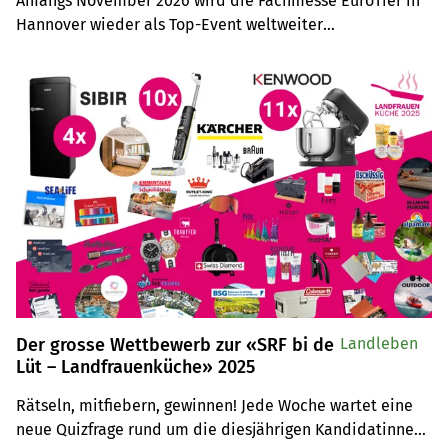
Anfangs November 2026 wird die Fachmesse EuroTier in 
Hannover wieder als Top-Event weltweiter

Anziehungspunkt für Tierhaltungsprofis sein. Auf der 
Leserreise sind Sie selber mit dabei.
Der grosse Wettbewerb zur «SRF bi de
Landleben
Lüt – Landfrauenküche» 2025
Rätseln, mitfiebern, gewinnen! Jede Woche wartet eine 
neue Quizfrage rund um die diesjährigen Kandidatinnen 