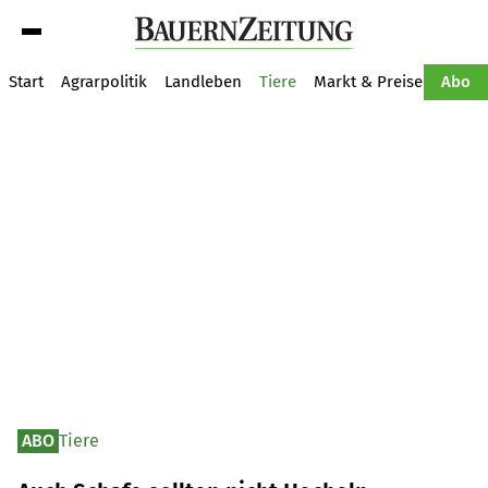
Suche
Start
Agrarpolitik
Landleben
Tiere
Markt & Preise
Pflan
Abo
ABO
Tiere