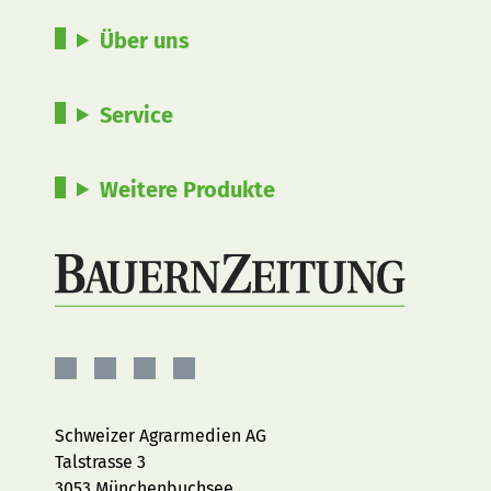
Über uns
Service
Weitere Produkte
BauernZeitung
BauernZeitung
BauernZeitung
BauernZeitung
auf
auf
auf
auf
Facebook
Instagram
YouTube
LinkedIn
Schweizer Agrarmedien AG
Talstrasse 3
3053 Münchenbuchsee