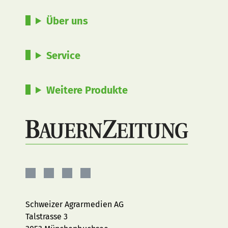
Über uns
Service
Weitere Produkte
BauernZeitung
BauernZeitung
BauernZeitung
BauernZeitung
auf
auf
auf
auf
Facebook
Instagram
YouTube
LinkedIn
Schweizer Agrarmedien AG
Talstrasse 3