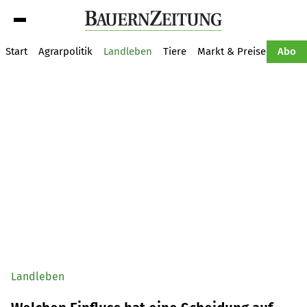
Suche
Start
Agrarpolitik
Landleben
Tiere
Markt & Preise
Pflan
Abo
Landleben