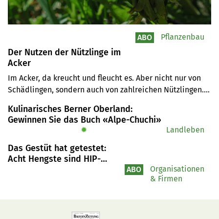
Pflanzenbau
ABO
Der Nutzen der Nützlinge im
Acker
Im Acker, da kreucht und fleucht es. Aber nicht nur von 
Schädlingen, sondern auch von zahlreichen Nützlingen. 
Ihr Wert ist unbezahlbar, aber auch schwer messbar. Was 
Kulinarisches Berner Oberland:
bewirken die natürlich vorkommenden Nützlinge beim 
Gewinnen Sie das Buch «Alpe-Chuchi»
Pflanzenschutz?
✹
Landleben
Das Gestüt hat getestet:
Acht Hengste sind HIP-
Träger
Organisationen
ABO
& Firmen