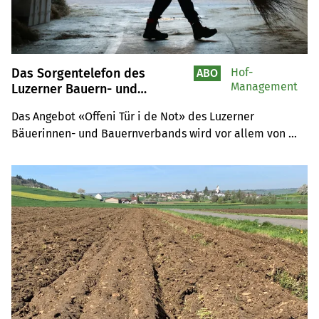
Das Sorgentelefon des
Hof-
ABO
Management
Luzerner Bauern- und
Bäuerinnenverbands hilft,
Das Angebot «Offeni Tür i de Not» des Luzerner 
wenn Sorgen
Bäuerinnen- und Bauernverbands wird vor allem von 
überhandnehmen: «Reden ist
das A und O»
Landwirten genutzt. Häufig gehe es um das 
Zusammenleben auf dem Hof, sagt die Beraterin.