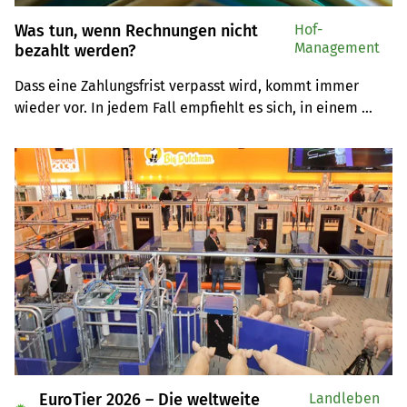
Was tun, wenn Rechnungen nicht
Hof-
Management
bezahlt werden?
Dass eine Zahlungsfrist verpasst wird, kommt immer 
wieder vor. In jedem Fall empfiehlt es sich, in einem 
ersten Schritt das Gespräch zu suchen. Falls das nicht 
erfolgreich verläuft, erklärt Michael Riboni, Leiter von 
Agriexpert, wie es weiter geht.
EuroTier 2026 – Die weltweite
Landleben