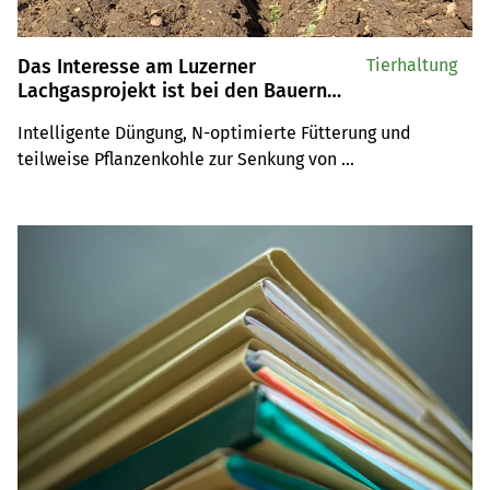
Das Interesse am Luzerner
Tierhaltung
Lachgasprojekt ist bei den Bauern
vorhanden
Intelligente Düngung, N-optimierte Fütterung und 
teilweise Pflanzenkohle zur Senkung von 
Lachgasemissionen: Rund 30 Bauern aus der Region 
Sursee nahmen an der Informationsveranstaltung teil. 
Nun läuft die Anmeldung für das neue 
Ressourcenprojekt.