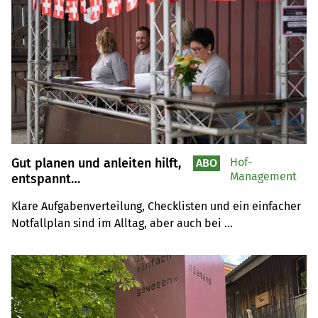
Gut planen und anleiten hilft,
Hof-
ABO
Management
entspannt
zusammenzuarbeiten und die
Klare Aufgabenverteilung, Checklisten und ein einfacher 
Gäste glücklich zu machen –
Notfallplan sind im Alltag, aber auch bei 
zum Beispiel am 1.-August-
Brunch
Spezialanlässen wie der Gästebewirtung am 1. August 
hilfreich für den Erfolg.