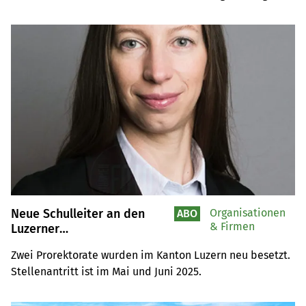
Parameter sind neben der Milchmenge die Gehalte, das 
Verhältnis von Fett und Eiweiss oder der Harnstoffwert.
Neue Schulleiter an den
Organisationen
ABO
& Firmen
Luzerner
Landwirtschaftlichen
Zwei Prorektorate wurden im Kanton Luzern neu besetzt. 
Bildungszentrn
Stellenantritt ist im Mai und Juni 2025.