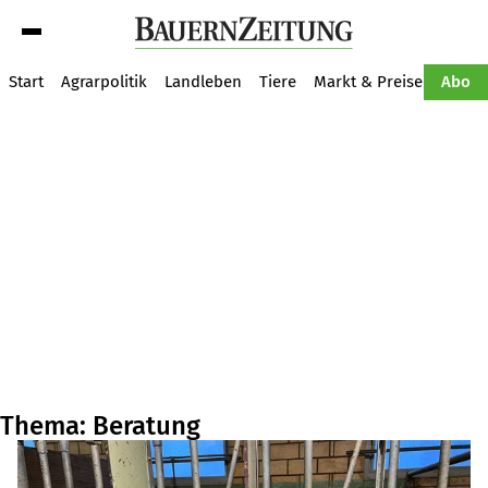
Suche
Start
Agrarpolitik
Landleben
Tiere
Markt & Preise
Pflan
Abo
Thema: Beratung