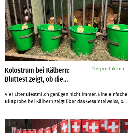
Tierproduktion
Kolostrum bei Kälbern:
Bluttest zeigt, ob die
Biestmilchversorgung wirklich
Vier Liter Biestmilch genügen nicht immer. Eine einfache 
reicht
Blutprobe bei Kälbern zeigt über das Gesamteiweiss, ob 
die Antikörper wirklich ankommen und der Zielwert von 
57 g/l erreicht wird.