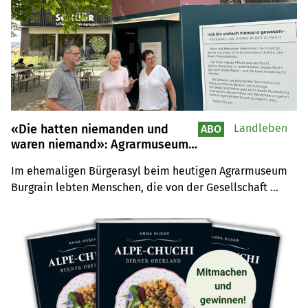
«Die hatten niemanden und
Landleben
ABO
waren niemand»: Agrarmuseum
Burgrain erinnert an tragische
Im ehemaligen Bürgerasyl beim heutigen Agrarmuseum 
Schicksale von Opfern
Burgrain lebten Menschen, die von der Gesellschaft 
fürsorgerischer
Zwangsmassnahmen
ausgeschlossen wurden. Fürsorgerische 
Zwangsmassnahmen betrafen in der Schweiz 
Hunderttausende Menschen. Eine Ausstellung beim 
Agrarmuseum erzählt von Gewalt, Willkür und 
Ausgrenzung – auch auf Bauernhöfen.