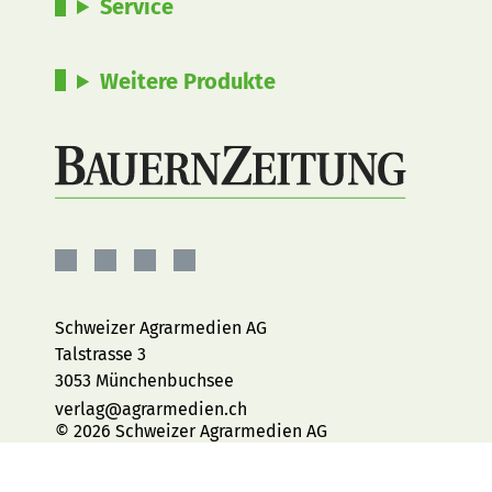
Service
Weitere Produkte
BauernZeitung
BauernZeitung
BauernZeitung
BauernZeitung
auf
auf
auf
auf
Facebook
Instagram
YouTube
LinkedIn
Schweizer Agrarmedien AG
Talstrasse 3
3053 Münchenbuchsee
verlag@agrarmedien.ch
© 2026 Schweizer Agrarmedien AG