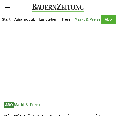
Suche
Start
Agrarpolitik
Landleben
Tiere
Markt & Preise
Pflan
Abo
ABO
Markt & Preise