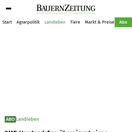
Suche
Start
Agrarpolitik
Landleben
Tiere
Markt & Preise
Pflan
Abo
ABO
Landleben