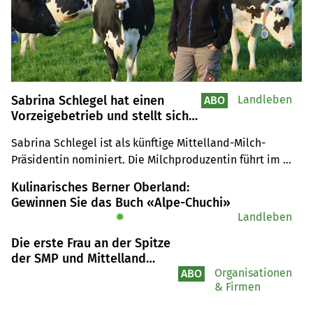
Sabrina Schlegel hat einen
Landleben
ABO
Vorzeigebetrieb und stellt sich
für den Vorstand von Mittelland
Sabrina Schlegel ist als künftige Mittelland-Milch-
Milch zur Wahl
Präsidentin nominiert. Die Milchproduzentin führt im 
Aargau einen Vorzeigebetrieb, der aber auch zu 
Kulinarisches Berner Oberland:
Vorurteilen reizt.
Gewinnen Sie das Buch «Alpe-Chuchi»
✹
Landleben
Die erste Frau an der Spitze
der SMP und Mittelland
Milch setzt auf Teamwork
Organisationen
ABO
& Firmen