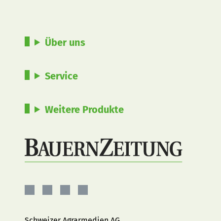
Über uns
Service
Weitere Produkte
BauernZeitung
BauernZeitung
BauernZeitung
BauernZeitung
auf
auf
auf
auf
Facebook
Instagram
YouTube
LinkedIn
Schweizer Agrarmedien AG