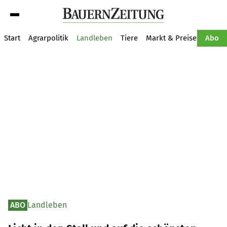
Suche
Start
Agrarpolitik
Landleben
Tiere
Markt & Preise
Pflan
Abo
ABO
Landleben