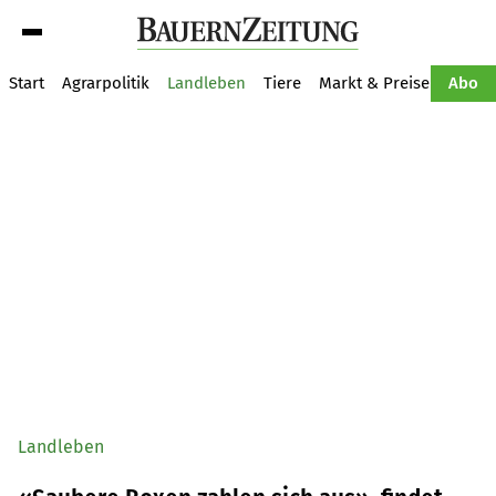
Suche
Start
Agrarpolitik
Landleben
Tiere
Markt & Preise
Pflan
Abo
Landleben