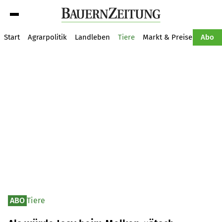
Suche
Start
Agrarpolitik
Landleben
Tiere
Markt & Preise
Pflan
Abo
ABO
Tiere