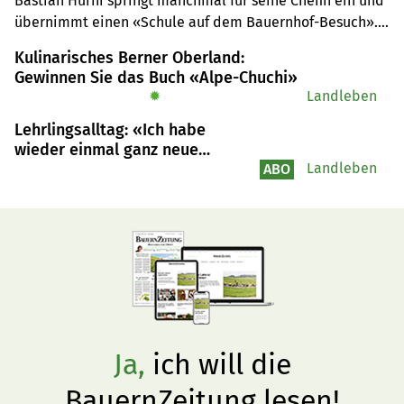
Bastian Hurni springt manchmal für seine Chefin ein und 
übernimmt einen «Schule auf dem Bauernhof-Besuch». 
Dabei sind die Tiere und der Hofladen meist besonders 
Kulinarisches Berner Oberland:
beliebt.
Gewinnen Sie das Buch «Alpe-Chuchi»
✹
Landleben
Lehrlingsalltag: «Ich habe
wieder einmal ganz neue
Erfahrungen gesammelt»
Landleben
ABO
Ja,
ich will die
BauernZeitung lesen!