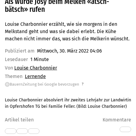
Als würde Josy beim Melken «ätsch-
bätsch» rufen
Louise Charbonnier erzählt, wie sie morgens in den
Melkstand geht und was sie dabei erlebt. Die Kühe
machen nicht immer das, was sich die Melkerin wünscht.
Publiziert am
Mittwoch, 30. März 2022 04:06
Lesedauer
1 Minute
Von
Louise Charbonnier
Themen
Lernende
?
BauernZeitung bei Google bevorzugen
G
Louise Charbonnier absolviert ihr zweites Lehrjahr zur Landwirtin
in Opfershofen TG bei Familie Feller.
(Bild:
Louise Charbonnier
)
Artikel teilen
Kommentare