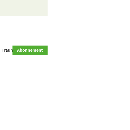
Traumtraktor
Abonnement
Hof-Management
Jahresserie