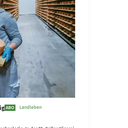
ig
Landleben
ABO