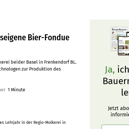
useigene Bier-Fondue
kerei beider Basel in Frenkendorf BL.
Ja,
ich
chnologen zur Produktion des
Bauer
uer
1 Minute
le
Jetzt ab
informi
es Lehrjahr in der Regio-Molkerei in