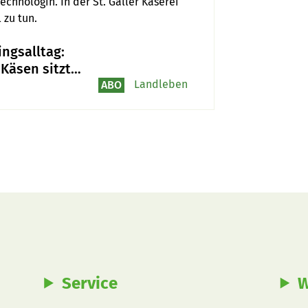
chnologin. In der St. Galler Käserei 
 zu tun.
ingsalltag:
Käsen sitzt
 Handgriff
Landleben
ABO
Service
W