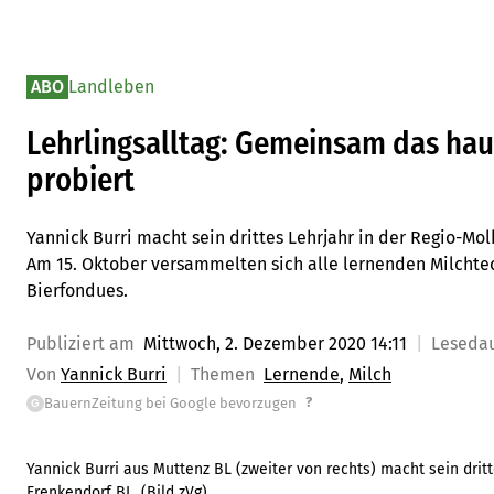
ABO
Landleben
Lehrlingsalltag: Gemeinsam das ha
probiert
Yannick Burri macht sein drittes Lehrjahr in der Regio-Mol
Am 15. Oktober versammelten sich alle lernenden Milchte
Bierfondues.
Publiziert am
Mittwoch, 2. Dezember 2020 14:11
Leseda
Von
Yannick Burri
Themen
Lernende
Milch
?
BauernZeitung bei Google bevorzugen
G
Yannick Burri aus Muttenz BL (zweiter von rechts) macht sein dritt
Frenkendorf BL. (Bild zVg)