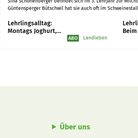
Sina Schönenberger befindet sich im 3. Lehrjahr zur Milchte
Güntensperger Bütschwil hat sie auch oft im Schweinestall
Lehrlingsalltag:
Lehrl
Montags Joghurt,
Beim 
dienstags Quark –
Landleben
jeder
ABO
ein angehender
Milchtechnologe
berichtet
Über uns