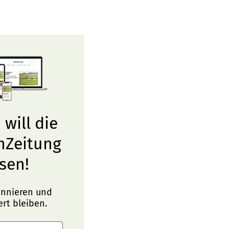
 will die
nZeitung
sen!
onnieren und
ert bleiben.