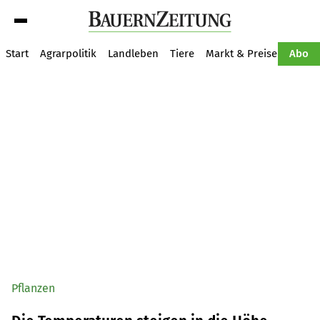
Suche
Start
Agrarpolitik
Landleben
Tiere
Markt & Preise
Pflan
Abo
Pflanzen