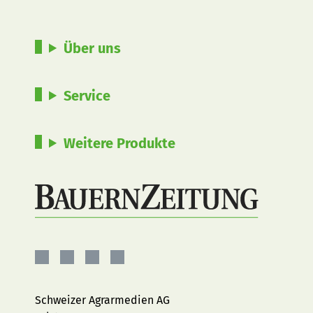
Über uns
Service
Weitere Produkte
BauernZeitung
BauernZeitung
BauernZeitung
BauernZeitung
auf
auf
auf
auf
Facebook
Instagram
YouTube
LinkedIn
Schweizer Agrarmedien AG