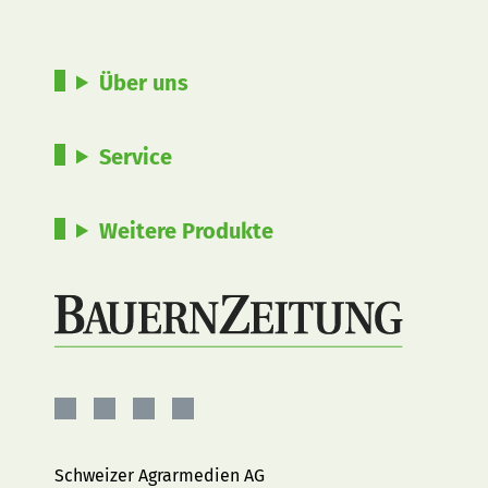
Über uns
Service
Weitere Produkte
BauernZeitung
BauernZeitung
BauernZeitung
BauernZeitung
auf
auf
auf
auf
Facebook
Instagram
YouTube
LinkedIn
Schweizer Agrarmedien AG