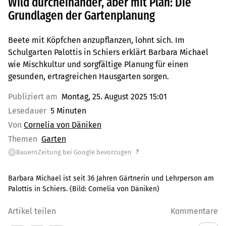
Wild durcheinander, aber mit Plan: Die
Grundlagen der Gartenplanung
Beete mit Köpfchen anzupflanzen, lohnt sich. Im
Schulgarten Palottis in Schiers erklärt Barbara Michael
wie Mischkultur und sorgfältige Planung für einen
gesunden, ertragreichen Hausgarten sorgen.
Publiziert am
Montag, 25. August 2025 15:01
Lesedauer
5 Minuten
Von
Cornelia von Däniken
Themen
Garten
?
BauernZeitung bei Google bevorzugen
G
Barbara Michael ist seit 36 Jahren Gärtnerin und Lehrperson am
Palottis in Schiers.
(Bild:
Cornelia von Däniken
)
Artikel teilen
Kommentare