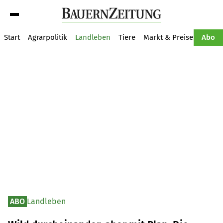
Suche
Start
Agrarpolitik
Landleben
Tiere
Markt & Preise
Pflan
Abo
ABO
Landleben