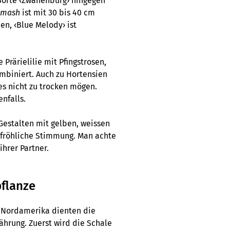
 Sorte ‹Zwanenburg› hingegen
amash
ist mit 30 bis 40 cm
en, ‹Blue Melody› ist
Prärielilie mit Pfingstrosen,
mbiniert. Auch zu Hortensien
 es nicht zu trocken mögen.
nfalls.
Gestalten mit gelben, weissen
 fröhliche Stimmung. Man achte
hrer Partner.
pflanze
n Nordamerika dienten die
ährung. Zuerst wird die Schale