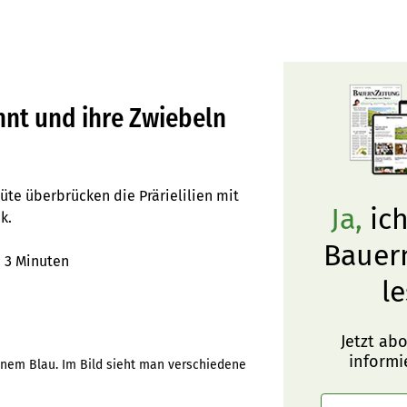
annt und ihre Zwiebeln
üte überbrücken die Prärielilien mit
Ja,
ich
k.
Bauer
r
3 Minuten
le
Jetzt ab
informi
denem Blau. Im Bild sieht man verschiedene