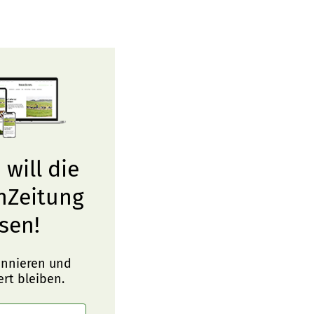
 will die
nZeitung
sen!
onnieren und
ert bleiben.