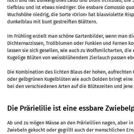
hoch und hat dunkelgrünes Laub und blüht lichtblau, die
tiefblau und ist etwas niedriger. Die essbare
Camassia qu
Wuchshöhe niedrig, die Sorte ‹Orion› hat blauviolette Risp
dunkelblau mit bunt gestreiften Blättern.
Im Frühling erzielt man schöne Gartenbilder, wenn man die 
Dichternarzissen, Trollblumen oder Funkien und Farnen ko
lassen sie sich gesellen, wie auch zu Wolfsmilcharten, die
Kugelige Blüten von weissblühendem Zierlauch passen ebe
Die Kombination des lichten Blaus der hohen, aufrechten 
oder gelbgrünen Kugelblüten wie auch Dolden bringt eine
bei den verschiedenen Arten auf die Blütezeiten und jene i
Die Prärielilie ist eine essbare Zwiebel
Ab und zu mögen Mäuse an den Prärielilien nagen, aber i
Zwiebeln gekocht oder gegrillt auch der menschlichen Ern