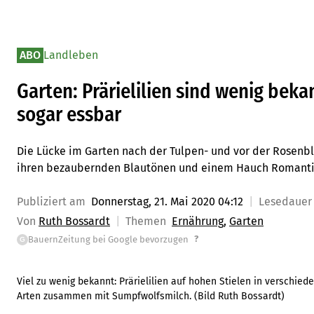
ABO
Landleben
Garten: Prärielilien sind wenig bek
sogar essbar
Die Lücke im Garten nach der Tulpen- und vor der Rosenbl
ihren bezaubernden Blautönen und einem Hauch Romanti
Publiziert am
Donnerstag, 21. Mai 2020 04:12
Lesedaue
Von
Ruth Bossardt
Themen
Ernährung
Garten
?
BauernZeitung bei Google bevorzugen
G
Viel zu wenig bekannt: Prärielilien auf hohen Stielen in verschie
Arten zusammen mit Sumpfwolfsmilch. (Bild Ruth Bossardt)