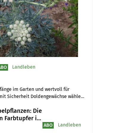
Landleben
ABO
änge im Garten und wertvoll für 
mit Sicherheit Doldengewächse wählen, 
elpflanzen: Die
n Farbtupfer im
en
Landleben
ABO