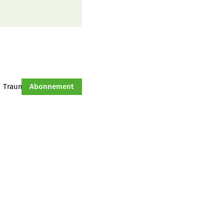
Traumtraktor
Abonnement
Hof-Management
Jahresserie