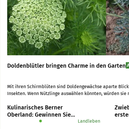
Doldenblütler bringen Charme in den Garten
Mit ihren Schirmblüten sind Doldengewächse aparte Blickf
Insekten. Wenn Nützlinge auswählen könnten, würden sie 
meint Autorin Ruth Bossardt.
Kulinarisches Berner
Zwieb
Oberland: Gewinnen Sie
erste
das Buch «Alpe-Chuchi»
✹
Landleben
Gart