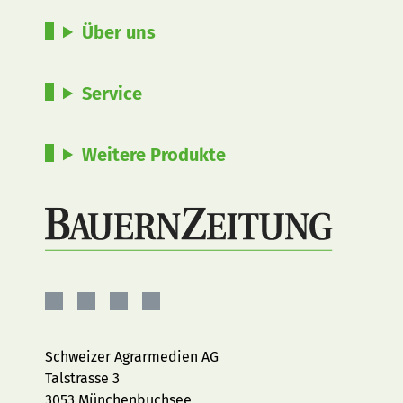
Über uns
Service
Weitere Produkte
BauernZeitung
BauernZeitung
BauernZeitung
BauernZeitung
auf
auf
auf
auf
Facebook
Instagram
YouTube
LinkedIn
Schweizer Agrarmedien AG
Talstrasse 3
3053 Münchenbuchsee