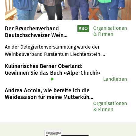
Der Branchenverband
Organisationen
ABO
& Firmen
Deutschschweizer Wein
wächst über die
An der Delegiertenversammlung wurde der 
Landesgrenze hinaus
Weinbauverband Fürstentum Liechtenstein 
aufgenommen. Es drängte sich zudem eine 
Kulinarisches Berner Oberland:
Statutenänderung auf: Nun haben Mitglieder des BDW ab 
Gewinnen Sie das Buch «Alpe-Chuchi»
20 ha Anbaufläche Anspruch auf einen Sitz im Vorstand.
✹
Landleben
Andrea Accola, wie bereite ich die
Weidesaison für meine Mutterkühe
vor?
Organisationen
& Firmen