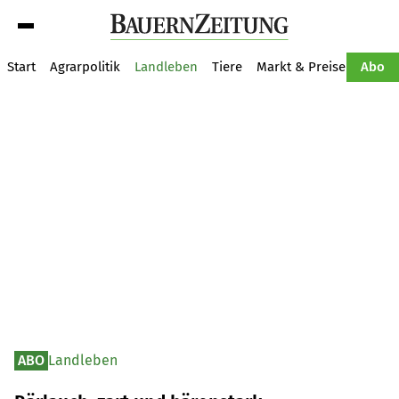
Suche
Start
Agrarpolitik
Landleben
Tiere
Markt & Preise
Pflan
Abo
ABO
Landleben