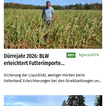
Agrarpolitik
Dürrejahr 2026: BLW
ABO
erleichtert Futterimporte
und Zahlungen
Sicherung der Liquidität, weniger Hürden beim 
Futterkauf, Erleichterungen bei den Direktzahlungen und 
langfristige Projekte: Bund und Kantone sind aktiv. 
Dennoch bleibt die Lage für die Landwirt(innen) 
schwierig.