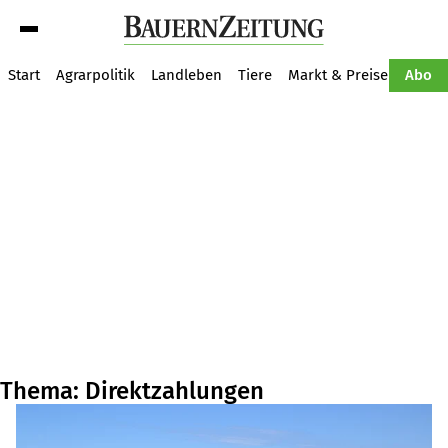
Suche
Start
Agrarpolitik
Landleben
Tiere
Markt & Preise
Pflan
Abo
Thema: Direktzahlungen