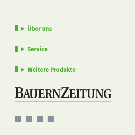
Über uns
Service
Weitere Produkte
BauernZeitung
BauernZeitung
BauernZeitung
BauernZeitung
auf
auf
auf
auf
Facebook
Instagram
YouTube
LinkedIn