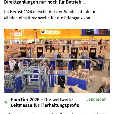
Direktzahlungen nur noch für Betriebe
mit mindestens 0,5 SAK?
Im Herbst 2026 entscheidet der Bundesrat, ob die 
Mindesteintrittsschwelle für die Erlangung von 
Direktzahlungen angehoben wird. Über 2100 Betriebe 
wären davon betroffen. Die neue SAK-Regelung tritt 
frühestens 2030 in Kraft.
EuroTier 2026 – Die weltweite
Landleben
✹
Leitmesse für Tierhaltungsprofis