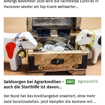
Anfangs November 2026 wird die Fachmesse EuroTier in 
Hannover wieder als Top-Event weltweiter

Anziehungspunkt für Tierhaltungsprofis sein. Auf der 
Leserreise sind Sie selber mit dabei.
Geldsorgen bei Agrarkrediten –
Agrarpolitik
ABO
auch die Starthilfe ist davon
betroffen
Der Bund hat das Kreditangebot erweitert, ohne mehr 
Geld bereitzustellen. Jetzt kämpfen die Kantone mit 