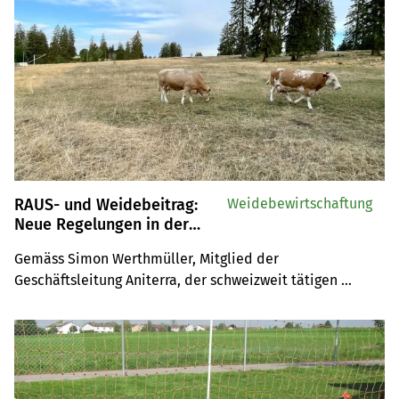
RAUS- und Weidebeitrag:
Weidebewirtschaftung
Neue Regelungen in der
Nordwestschweiz wegen
Gemäss Simon Werthmüller, Mitglied der 
Futtermangel
Geschäftsleitung Aniterra, der schweizweit tätigen 
Kontrollorganisation, passen die jeweiligen Kantone die 
Bestimmungen an. Die Kantone Bern, Freiburg, Solothurn, 
Basel-Landschaft und Wallis geben Auskunft über die 
Änderungen.