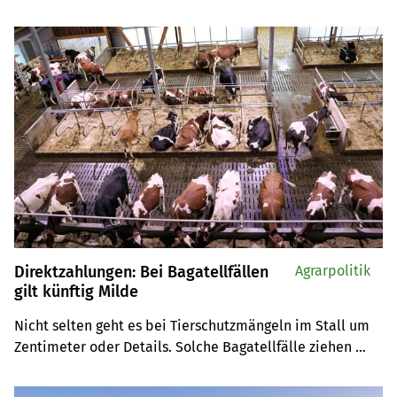
Wartelisten und Kürzungen bei Investitionskrediten. Der 
Kanton Bern beschliesst deshalb drastische 
Massnahmen.
Direktzahlungen: Bei Bagatellfällen
Agrarpolitik
gilt künftig Milde
Nicht selten geht es bei Tierschutzmängeln im Stall um 
Zentimeter oder Details. Solche Bagatellfälle ziehen 
künftig nicht mehr direkt Kürzungen bei den 
Direktzahlungen nach sich. Parlament und Bundesrat 