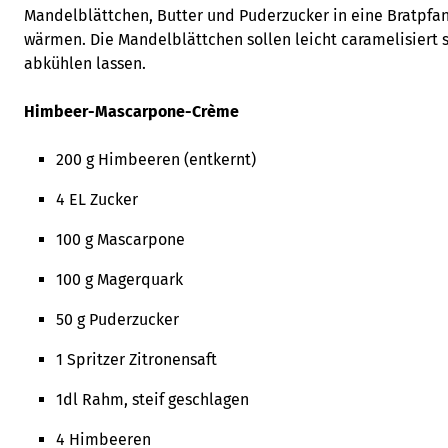
Mandelblättchen, Butter und Puderzucker in eine Bratpfan
wärmen. Die Mandelblättchen sollen leicht caramelisiert 
abkühlen lassen.
Himbeer-Mascarpone-Crème
200 g Himbeeren (entkernt)
4 EL Zucker
100 g Mascarpone
100 g Magerquark
50 g Puderzucker
1 Spritzer Zitronensaft
1dl Rahm, steif geschlagen
4 Himbeeren