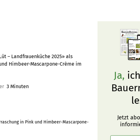
 Lüt – Landfrauenküche 2025» als
k und Himbeer-Mascarpone-Crème im
Ja,
ich
Bauer
er
3 Minuten
le
Jetzt ab
berraschung in Pink und Himbeer-Mascarpone-
informi