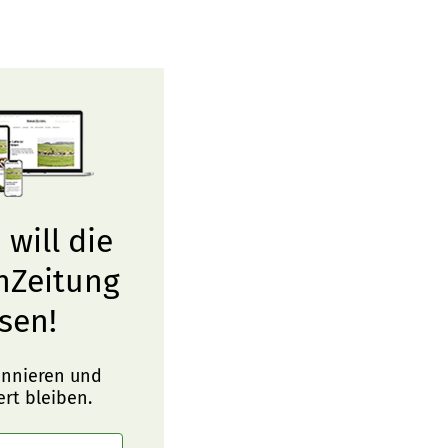
 will die
nZeitung
sen!
onnieren und
ert bleiben.