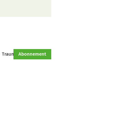
Traumtraktor
Abonnement
Hof-Management
Jahresserie