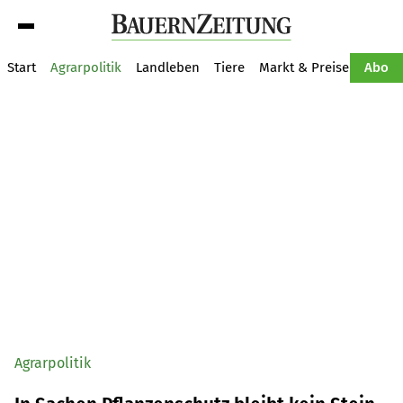
Suche
Start
Agrarpolitik
Landleben
Tiere
Markt & Preise
Pflan
Abo
Agrarpolitik