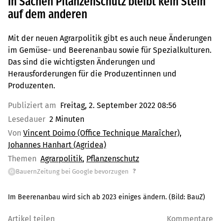
In Sachen Pflanzenschutz bleibt kein Stein
auf dem anderen
Mit der neuen Agrarpolitik gibt es auch neue Änderungen
im Gemüse- und Beerenanbau sowie für Spezialkulturen.
Das sind die wichtigsten Änderungen und
Herausforderungen für die Produzentinnen und
Produzenten.
Publiziert am
Freitag, 2. September 2022 08:56
Lesedauer
2 Minuten
Von
Vincent Doimo (Office Technique Maraîcher),
Johannes Hanhart (Agridea)
Themen
Agrarpolitik
Pflanzenschutz
?
BauernZeitung bei Google bevorzugen
G
Im Beerenanbau wird sich ab 2023 einiges ändern.
(Bild:
BauZ
)
Artikel teilen
Kommentare