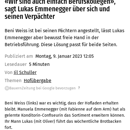
«Wir sind auch einfach Berufskollegen»,
sagt Lukas Emmenegger über sich und
seinen Verpächter
Beni Weiss ist bei seinen Pächtern angestellt, lässt Lukas
Emmenegger aber bewusst freie Hand in der
Betriebsführung. Diese Lösung passt für beide Seiten.
Publiziert am
Montag, 9. Januar 2023 12:05
Lesedauer
5 Minuten
Von
Jil Schuller
Themen
Hofübergabe
?
BauernZeitung bei Google bevorzugen
G
Beni Weiss (links) war es wichtig, dass der Hofladen erhalten
bleibt. Manuela Emmenegger (mit Fabienne auf dem Arm) hat als
gelernte Konditorin-Confiseurin das Sortiment erweitern können.
Ihr Mann Lukas (mit Oliver) führt das wöchentliche Brotbacken
fort.