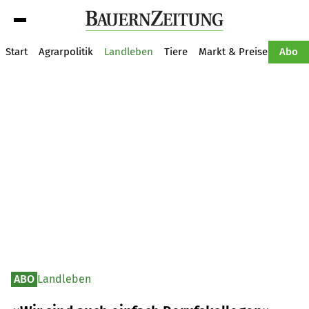
Suche
Start
Agrarpolitik
Landleben
Tiere
Markt & Preise
Pflan
Abo
ABO
Landleben