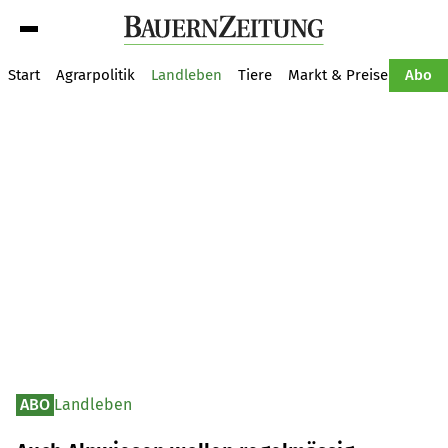
Suche
Start
Agrarpolitik
Landleben
Tiere
Markt & Preise
Pflan
Abo
ABO
Landleben