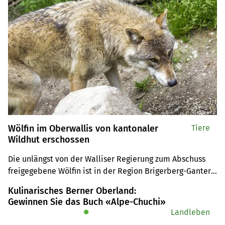
Wölfin im Oberwallis von kantonaler
Tiere
Wildhut erschossen
Die unlängst von der Walliser Regierung zum Abschuss 
freigegebene Wölfin ist in der Region Brigerberg-Ganter 
VS erschossen worden. Auf der Bortelalp hatte die Wölfin 
Kulinarisches Berner Oberland:
vor zehn Tagen sieben Schafe gerissen und vier weitere 
Gewinnen Sie das Buch «Alpe-Chuchi»
Tiere verletzt.
✹
Landleben