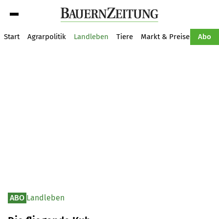
Suche
Start
Agrarpolitik
Landleben
Tiere
Markt & Preise
Pflan
Abo
ABO
Landleben