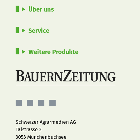
Über uns
Service
Weitere Produkte
BauernZeitung
BauernZeitung
BauernZeitung
BauernZeitung
auf
auf
auf
auf
Facebook
Instagram
YouTube
LinkedIn
Schweizer Agrarmedien AG
Talstrasse 3
3053 Münchenbuchsee