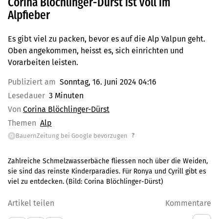
Corina Blöchlinger-Dürst ist voll im
Alpfieber
Es gibt viel zu packen, bevor es auf die Alp Valpun geht.
Oben angekommen, heisst es, sich einrichten und
Vorarbeiten leisten.
Publiziert am
Sonntag, 16. Juni 2024 04:16
Lesedauer
3 Minuten
Von
Corina Blöchlinger-Dürst
Themen
Alp
?
BauernZeitung bei Google bevorzugen
G
Zahlreiche Schmelzwasserbäche fliessen noch über die Weiden,
sie sind das reinste Kinderparadies. Für Ronya und Cyrill gibt es
viel zu entdecken.
(Bild:
Corina Blöchlinger-Dürst
)
Artikel teilen
Kommentare