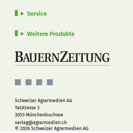
Service
Weitere Produkte
BauernZeitung
BauernZeitung
BauernZeitung
BauernZeitung
auf
auf
auf
auf
Facebook
Instagram
YouTube
LinkedIn
Schweizer Agrarmedien AG
Talstrasse 3
3053 Münchenbuchsee
verlag@agrarmedien.ch
© 2026 Schweizer Agrarmedien AG