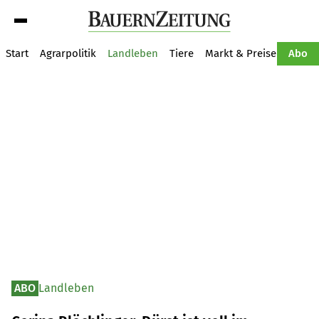
Suche
Start
Agrarpolitik
Landleben
Tiere
Markt & Preise
Pflan
Abo
ABO
Landleben