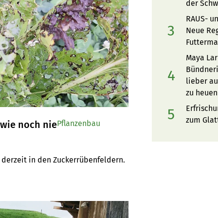
der Schw
RAUS- un
Neue Re
Futterma
Maya Lar
Bündner
lieber au
zu heuen
Erfrischu
zum Glat
 wie noch nie
Pflanzenbau
 derzeit in den Zuckerrübenfeldern. 