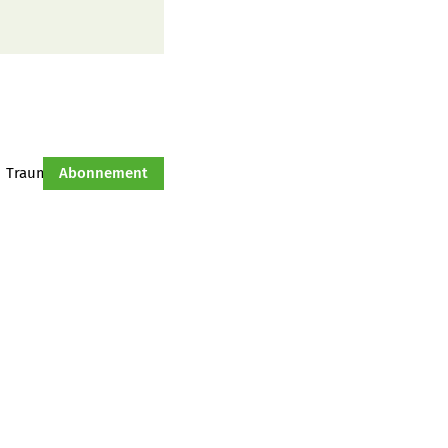
Traumtraktor
Abonnement
Hof-Management
Jahresserie