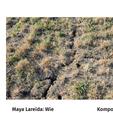
Unsere Artikel
Maya Lareida: Wie
Kompos