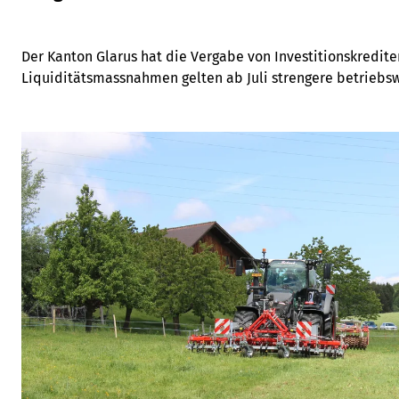
Der Kanton Glarus hat die Vergabe von Investitionskrediten
Liquiditätsmassnahmen gelten ab Juli strengere betriebswir
Bauernverband warnt vor Nachteilen für kleinere Bergbet