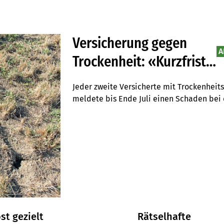
Versicherung gegen
A
Trockenheit: «Kurzfristig
können wir solche
Jeder zweite Versicherte mit Trockenheit
Extremereignisse
meldete bis Ende Juli einen Schaden bei 
Hinzu kamen parametrische Deckungen. Wi
tragen»
Ausmass des Schadens ist, wird sich aber e
der Sommerkulturen zeigen.
t gezielt
Rätselhafte