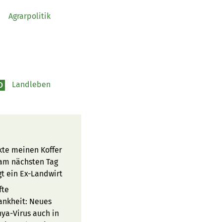
-
Agrarpolitik
Landleben
O
kte meinen Koffer
am nächsten Tag
gt ein Ex-Landwirt
fte
ankheit: Neues
ya-Virus auch in