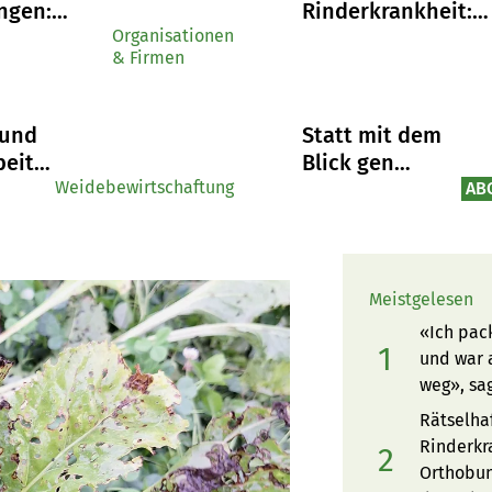
ngen:
Rinderkrankheit:
 Timing,
Organisationen
Neues Orthobunya
& Firmen
ung und
Virus auch in der
ik
Schweiz
heidend
nachgewiesen
 und
Statt mit dem
eitrag:
Blick gen
Weidebewirtschaftung
Himmel,
AB
ungen
arbeitet die
Astrophysikerin
mangel
Sandra
Baumgartner
Meistgelesen
nun mit Tieren
«Ich pac
und
und war 
beeinträchtigten
weg», sa
Menschen
Rätselha
Rinderkr
Orthobun