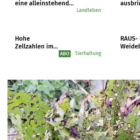
eine alleinstehende
ausbri
Landwirtin mit
Landleben
Warum
Vorurteilen und
Witter
Gegenwind umgeht
Logist
entsc
Hohe
RAUS-
sind
Zellzahlen im
Weideb
Milchviehbestand
Tierhaltung
Neue
ABO
ganzheitlich
Regel
angehen
wegen
Futter