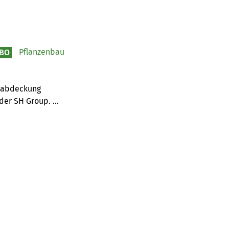
Pflanzenbau
BO
sabdeckung 
der SH Group. 
e gross das 
rst mit der Ernte 