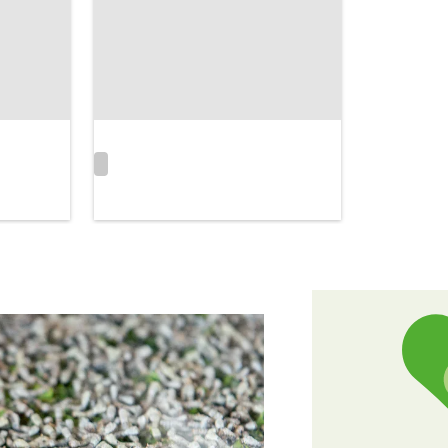
Wasser
«Lernende
Landleben
und
des
 & Firmen
Landwirt
Jahres
2026»