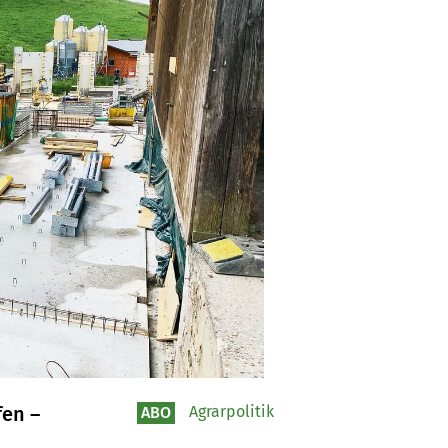
fen –
Agrarpolitik
ABO