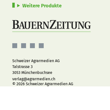
Weitere Produkte
BauernZeitung
BauernZeitung
BauernZeitung
BauernZeitung
auf
auf
auf
auf
Facebook
Instagram
YouTube
LinkedIn
Schweizer Agrarmedien AG
Talstrasse 3
3053 Münchenbuchsee
verlag@agrarmedien.ch
© 2026 Schweizer Agrarmedien AG