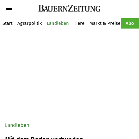
Suche
Start
Agrarpolitik
Landleben
Tiere
Markt & Preise
Pflan
Abo
Landleben