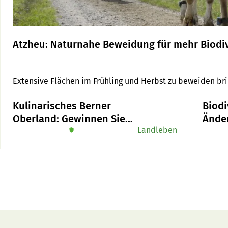
Atzheu: Naturnahe Beweidung für mehr Biodiv
Extensive Flächen im Frühling und Herbst zu beweiden brin
Kulinarisches Berner
Biodi
Oberland: Gewinnen Sie
Ände
das Buch «Alpe-Chuchi»
✹
Landleben
Sicht