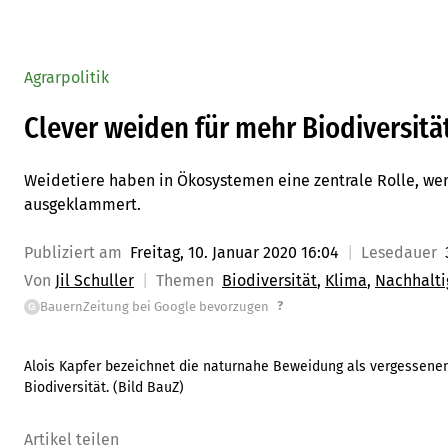
Agrarpolitik
Clever weiden für mehr Biodiversitä
Weidetiere haben in Ökosystemen eine zentrale Rolle, we
ausgeklammert.
Publiziert am
Freitag, 10. Januar 2020 16:04
Lesedauer
Von
Jil Schuller
Themen
Biodiversität
Klima
Nachhalti
?
BauernZeitung bei Google bevorzugen
G
Alois Kapfer bezeichnet die naturnahe Beweidung als vergessenen 
Biodiversität. (Bild BauZ)
Artikel teilen