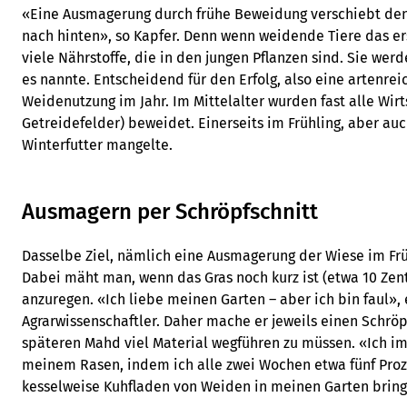
«Eine Ausmagerung durch frühe Beweidung verschiebt den
nach hinten», so Kapfer. Denn wenn weidende Tiere das ers
viele Nährstoffe, die in den jungen Pflanzen sind. Sie we
es nannte. Entscheidend für den Erfolg, also eine artenrei
Weidenutzung im Jahr. Im Mittelalter wurden fast alle Wirt
Getreidefelder) beweidet. Einerseits im Frühling, aber auc
Winterfutter mangelte.
Ausmagern per Schröpfschnitt
Dasselbe Ziel, nämlich eine Ausmagerung der Wiese im Früh
Dabei mäht man, wenn das Gras noch kurz ist (etwa 10 Zen
anzuregen. «Ich liebe meinen Garten – aber ich bin faul», 
Agrarwissenschaftler. Daher mache er jeweils einen Schröp
späteren Mahd viel Material wegführen zu müssen. «Ich im
meinem Rasen, indem ich alle zwei Wochen etwa fünf Pro
kesselweise Kuhfladen von Weiden in meinen Garten bringe