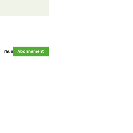
Traumtraktor
Abonnement
Hof-Management
Jahresserie