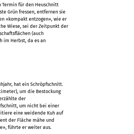
 Termin für den Heuschnitt
te Grün fressen, entfernen sie
rden «kompakt entzogen», wie er
che Wiese, sei der Zeitpunkt der
schaftsflächen (auch
h im Herbst, da es an
jahr, hat ein Schröpfschnitt.
timeter), um die Bestockung
erzählte der
fschnitt, um nicht bei einer
itiere eine weidende Kuh auf
zent der Fläche mähe und
», führte er weiter aus.