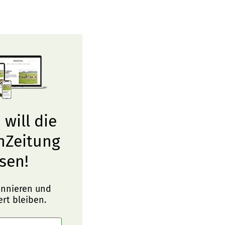
 will die
nZeitung
sen!
onnieren und
ert bleiben.