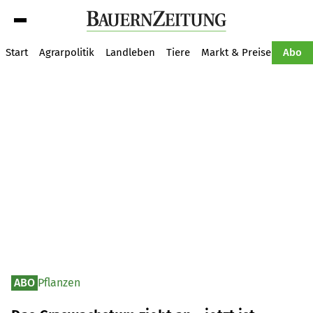
Suche
Start
Agrarpolitik
Landleben
Tiere
Markt & Preise
Pflan
Abo
ABO
Pflanzen