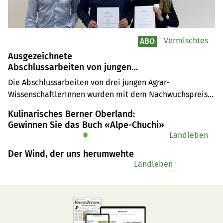
Vermischtes
ABO
Ausgezeichnete
Abschlussarbeiten von jungen
Agrar-WissenschaftlerInnen
Die Abschlussarbeiten von drei jungen Agrar-
WissenschaftlerInnen wurden mit dem Nachwuchspreis 
der Schweizerischen Gesellschaft für Agrarwirtschaft und 
Kulinarisches Berner Oberland:
Agrarsoziologie SGA ausgezeichnet. Die 
Gewinnen Sie das Buch «Alpe-Chuchi»
Abschlussarbeiten beleuchten Aktionspläne für die 
✹
Landleben
biologische Landwirtschaft Europas, quantifizieren die 
Der Wind, der uns herumwehte
Kosten für den Klimaschutz in der Landwirtschaft und 
Landleben
untersuchen den Einfluss des AOP-Labels auf den 
Produzentenpreis der Milch.