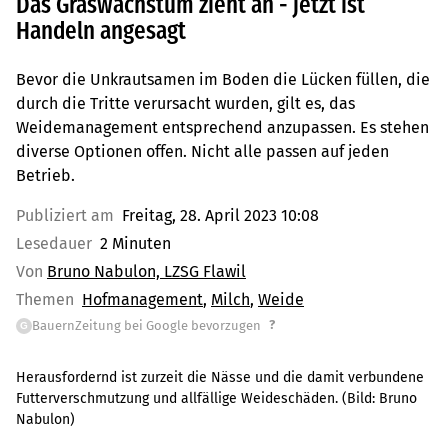
Das Graswachstum zieht an - jetzt ist
Handeln angesagt
Bevor die Unkrautsamen im Boden die Lücken füllen, die
durch die Tritte verursacht wurden, gilt es, das
Weidemanagement entsprechend anzupassen. Es stehen
diverse Optionen offen. Nicht alle passen auf jeden
Betrieb.
Publiziert am
Freitag, 28. April 2023 10:08
Lesedauer
2 Minuten
Von
Bruno Nabulon, LZSG Flawil
Themen
Hofmanagement
Milch
Weide
?
BauernZeitung bei Google bevorzugen
G
Herausfordernd ist zurzeit die Nässe und die damit verbundene
Futterverschmutzung und allfällige Weideschäden.
(Bild:
Bruno
Nabulon
)