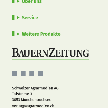
Über uns
Service
Weitere Produkte
BauernZeitung
BauernZeitung
BauernZeitung
BauernZeitung
auf
auf
auf
auf
Facebook
Instagram
YouTube
LinkedIn
Schweizer Agrarmedien AG
Talstrasse 3
3053 Münchenbuchsee
verlag@agrarmedien.ch