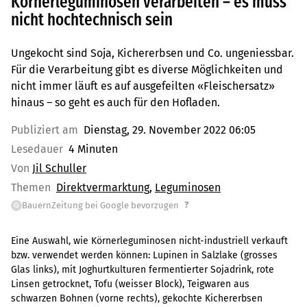
Körnerleguminosen verarbeiten – es muss
nicht hochtechnisch sein
Ungekocht sind Soja, Kichererbsen und Co. ungeniessbar.
Für die Verarbeitung gibt es diverse Möglichkeiten und
nicht immer läuft es auf ausgefeilten «Fleischersatz»
hinaus – so geht es auch für den Hofladen.
Publiziert am
Dienstag, 29. November 2022 06:05
Lesedauer
4 Minuten
Von
Jil Schuller
Themen
Direktvermarktung
Leguminosen
?
BauernZeitung bei Google bevorzugen
G
Eine Auswahl, wie Körnerleguminosen nicht-industriell verkauft
bzw. verwendet werden können: Lupinen in Salzlake (grosses
Glas links), mit Joghurtkulturen fermentierter Sojadrink, rote
Linsen getrocknet, Tofu (weisser Block), Teigwaren aus
schwarzen Bohnen (vorne rechts), gekochte Kichererbsen